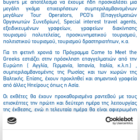
buyers με αποτέλεσμα να έχουμε ήδη προσκαλέσει μια
μεγάλη γκάμα επιχειρήσεων συμπεριλαμβανομένων
μεγάλων Tour Operators, PCO’s (Επαγγελματιών
Οργανωτών Συνεδρίων), Special interest travel agents,
εξειδικευμένων γραφείων, γραφείων διακίνησης
τουρισμού πολυτελείας, προσκυνηματικού τουρισμού,
πολιτιστικού τουρισμού, τουρισμού δραστηριοτήτων, κ.α.
Για τη φετινή χρονιά το Πρόγραμμα Come to Meet the
Greeks εστιάζει στην πρόσκληση επαγγελματιών από την
Ευρώπη ( Αγγλία, Γερμανία, Ισπανία, Ιταλία, κ.λ.π.) ,
συμπεριλαμβανομένης της Ρωσίας και των χωρών της
Βαλτικής. Επίσης, έχουν προκληθεί και σημαντικά γραφεία
από άλλες Ηπείρους όπως η Ασία.
Οι εκθέτες θα έχουν προκαθορισμένα ραντεβού με τους
επισκέπτες την πρώτη και δεύτερη ημέρα της λειτουργίας
της έκθεσης, ενώ η τελευταία ημέρα θα είναι αφιερωμένη
και στο κοινό.
Οι
Β2Β συναντήσεις
θα πραγματοποιηθούν
αποκλειστικά
και μόνο μεταξύ των εκθετών και των
Buyers
.