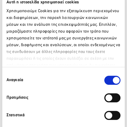
Αυτή η ιστοσελίδα χρησιμοποιεί cookies
Διαρκής ενημέρωση για το ανωτέρω Πρόγραμμα θα
υπάρχει στο site της Έκθεσης www.greektourismexpo.gr.
Χρησιμοποιούμε Cookies για την εξατομίκευση περιεχομένου
και διαφημίσεων, την παροχή λειτουργιών κοινωνικών
μέσων και την ανάλυση της επισκεψιμότητάς μας. Επιπλέον,
μοιραζόμαστε πληροφορίες που αφορούν τον τρόπο που
χρησιμοποιείτε τον ιστότοπό μας με συνεργάτες κοινωνικών
μέσων, διαφήμισης και αναλύσεων, οι οποίοι ενδεχομένως να
τις συνδυάσουν με άλλες πληροφορίες που τους έχετε
Facebook
Twitter
LinkedIn
παραχωρήσει ή τις οποίες έχουν συλλέξει σε σχέση με την
από μέρους σας χρήση των υπηρεσιών τους. Αν συνεχίσετε
Παρακαλώ περιμένετε…
να χρησιμοποιείτε την ιστοσελίδα μας, συναινείτε στη χρήση
Επιλογή
Πίσω
των Cookies μας.
Αναγκαία
συγκατάθεσης
Πρόσφατα νέα
Προτιμήσεις
ΒΙΚΟΣ: Το φυσικό μεταλλικό νερό ΒΙΚΟΣ στο πλευρό της
αθλήτριας Γεωργίας Δαμασιώτη
Στατιστικά
6 Αυγούστου 2026