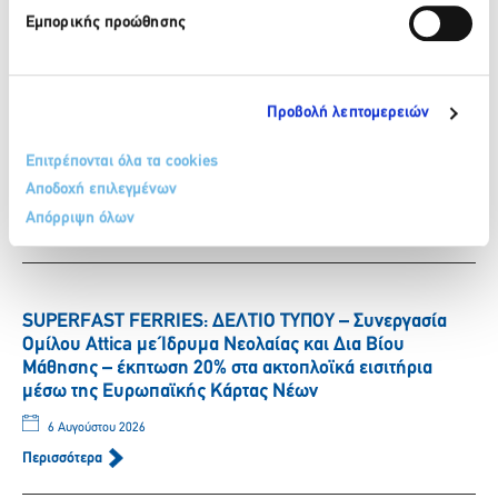
Περισσότερα
Εμπορικής προώθησης
ΒΙΚΟΣ: Η Νικόλ Παυλοπούλου εντάσσεται στην ομάδα
Προβολή λεπτομερειών
των αθλητών που στηρίζει το φυσικό μεταλλικό νερό
ΒΙΚΟΣ.
Επιτρέπονται όλα τα cookies
Αποδοχή επιλεγμένων
6 Αυγούστου 2026
Απόρριψη όλων
Περισσότερα
SUPERFAST FERRIES: ΔΕΛΤΙΟ ΤΥΠΟΥ – Συνεργασία
Ομίλου Attica με Ίδρυμα Νεολαίας και Δια Βίου
Μάθησης – έκπτωση 20% στα ακτοπλοϊκά εισιτήρια
μέσω της Ευρωπαϊκής Κάρτας Νέων
6 Αυγούστου 2026
Περισσότερα