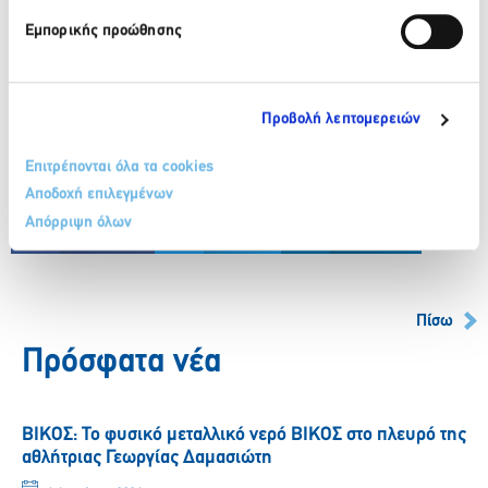
Εμπορικής προώθησης
Ανακαλύψτε το κατάστημα Λακιώτης στον Άλιμο, Λεωφ.
Αλίμου 87, και ετοιμαστείτε για ένα μοναδικό ταξίδι στον
Προβολή λεπτομερειών
κόσμο της υψηλής αισθητικής και του σύγχρονου design!
Επιτρέπονται όλα τα cookies
Αποδοχή επιλεγμένων
Απόρριψη όλων
Facebook
Twitter
LinkedIn
Πίσω
Πρόσφατα νέα
ΒΙΚΟΣ: Το φυσικό μεταλλικό νερό ΒΙΚΟΣ στο πλευρό της
αθλήτριας Γεωργίας Δαμασιώτη