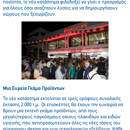
ποιότητα, το νέο κατάστημα φιλοδοξεί να γίνει ο προορισμός
για όλους όσοι αναζητούν λύσεις για να δημιουργήσουν
χώρους που ξεχωρίζουν.
Μια Ευρεία Γκάμα Προϊόντων
Το νέο κατάστημα εκτείνεται σε τρείς ορόφους συνολικής
έκτασης 2.000 τ.μ.. Οι επισκέπτες θα έχουν την ευκαιρία να
βρουν μια εκτενή γκάμα προϊόντων, από τους
μεγαλύτερους παγκόσμιους οίκους πλακιδίων και ειδών
υγιεινής, που αντιπροσωπεύουν όλες τις νέες τάσεις του
σύγχρονου design και των τεχνολογικών εξελίξεων. Κάθε