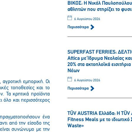
ΒΙΚΟΣ: Η Νικόλ Παυλοπούλου 
αθλητών που στηρίζει το φυσι
6 Αυγούστου 2026
Περισσότερα
SUPERFAST FERRIES: ΔΕΛΤΙΟ
Attica με Ίδρυμα Νεολαίας κ
20% στα ακτοπλοϊκά εισιτήρι
Νέων
6 Αυγούστου 2026
, αγροτική εμπορική. Οι
ικές τοποθεσίες και το
Περισσότερα
. Τα κρητικά προϊόντα
ι όλο και περισσότερος
TÜV AUSTRIA Ελλάδα: Η TÜV 
πραγματοποιήσουν ένα
Fitness Meals με το ιδιωτικ
ντι από την είσοδο της
Waste»
είναι συνώνυμο με την