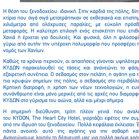
Η θέση του ξενοδοχείου: ιδανική. Στην καρδιά της πόλης, δίπ
κτίρια που σιγά σιγά μετατράπηκαν σε εκθεσιακά και επιστη
χιλιόμετρα από ολόχρυσες παραλίες, με εύκολη πρόσ
μεταφοράς. Η καλύτερη επιλογή ενός επισκέπτη που επιθυ
Χανιά ή έρχεται για δουλειές. Και φυσικά, όλη η φιλοσο
γύρω από αυτήν την υπέροχη πολυμορφία που προσφέρει η
νομός των Χανίων.
Καθώς τα χρόνια περνούν, οι απαιτήσεις γίνονται υψηλότερε
ΚΥΔΩΝ παρακολουθεί τις τάσεις και ανανεώνει το φά
εξαιρετική συνέπεια. Ο σεβασμός στον πελάτη, η αγάπη για τ
πιο κρυφών σημείων της πόλης, ο σεβασμός στο περιβάλλο
Κρητική διατροφή, η χρήση των νέων τεχνολογιών, η ευελ
συνάνθρωπο είναι μόνο μερικές από τις αρχές που διαμορφ
ΚΥΔΩΝ στο γύρισμα του αιώνα, αλλά και μέχρι σήμερα.
Η σημερινή διεύθυνση, τρίτη πλέον γενιά που αναλα
του KYDON, The Heart City Hotel, γιορτάζει εφέτος την 
από την ίδρυση του ξενοδοχείου. Πολλά κεφάλαια έκλεισαν. 
πάντα ανοιχτό: αυτό της αγάπης για την σοβαρή και
Ανανεώνουμε λοιπόν τη δέσμευσή μας για πολλά ακόμα χρόν