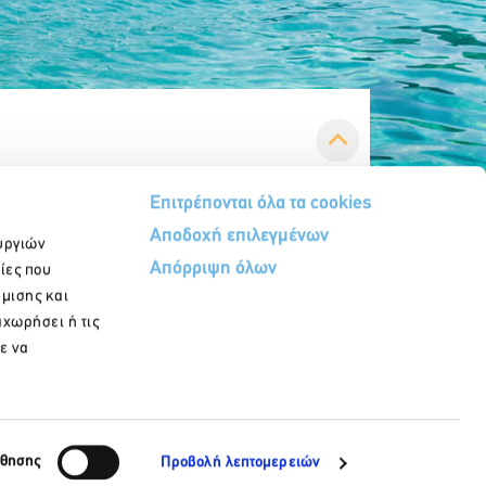
Επιτρέπονται όλα τα cookies
Αποδοχή επιλεγμένων
υργιών
Απόρριψη όλων
ίες που
ήμισης και
αχωρήσει ή τις
ε να
Εγγραφή στο newsletter
ώθησης
Προβολή λεπτομερειών