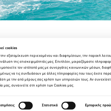
Partner Organizations
ιεί cookies
 την εξατομίκευση περιεχομένου και διαφημίσεων, την παροχή λειτο
νάλυση της επισκεψιμότητάς μας. Επιπλέον, μοιραζόμαστε πληροφορ
ιμοποιείτε τον ιστότοπό μας με συνεργάτες κοινωνικών μέσων, διαφ
ομένως να τις συνδυάσουν με άλλες πληροφορίες που τους έχετε παρ
χέση με την από μέρους σας χρήση των υπηρεσιών τους. Αν συνεχίσετ
δα μας, συναινείτε στη χρήση των Cookies μας.
οτιμήσεις
Στατιστικά
Εμπορικής προ
ΕΠΙΚΟΙΝΩΝΙΑ
SITEMAP