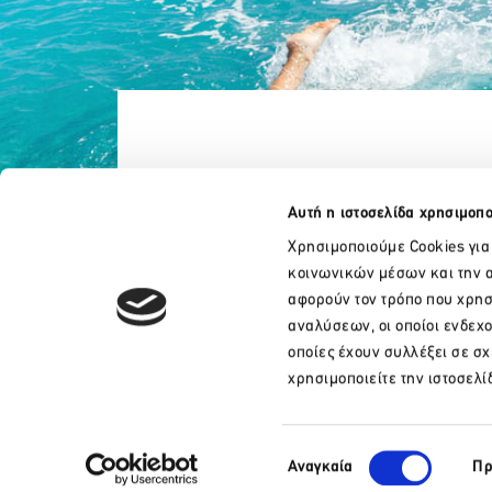
Αυτή η ιστοσελίδα χρησιμοπο
Χρησιμοποιούμε Cookies για
κοινωνικών μέσων και την α
αφορούν τον τρόπο που χρησ
αναλύσεων, οι οποίοι ενδεχ
οποίες έχουν συλλέξει σε σ
+30 210 32 17 165
χρησιμοποιείτε την ιστοσελί
info@sete.gr
Λεωφ. Αμαλίας 34, 105 58, Αθήνα
Επιλογή
Αναγκαία
Πρ
ΟΡΟΙ & ΠΡΟΫΠΟΘΕΣΕΙΣ
ΠΟΛΙΤΙΚΗ COOKIES
ΠΟΛΙΤΙΚΗ ΠΡΟΣΤΑΣΙΑΣ ΔΕΔΟΜΕΝΩΝ ΠΡΟΣΩΠΙΚΟΥ ΧΑΡΑΚΤΗΡΑ
συγκατάθεσης