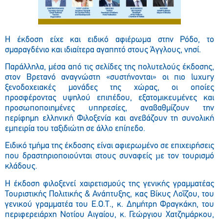
Η έκδοση είχε και ειδικό αφιέρωμα στην Ρόδο, το
σμαραγδένιο και ιδιαίτερα αγαπητό στους Άγγλους, νησί.
Παράλληλα, μέσα από τις σελίδες της πολυτελούς έκδοσης,
στον Βρετανό αναγνώστη «συστήνονται» οι πιο luxury
ξενοδοχειακές μονάδες της χώρας, οι οποίες
προσφέροντας υψηλού επιπέδου, εξατομικευμένες και
προσωποποιημένες υπηρεσίες, αναβαθμίζουν την
περίφημη ελληνική Φιλοξενία και ανεβάζουν τη συνολική
εμπειρία του ταξιδιώτη σε άλλο επίπεδο.
Ειδικό τμήμα της έκδοσης είναι αφιερωμένο σε επιχειρήσεις
που δραστηριοποιούνται στους συναφείς µε τον τουρισμό
κλάδους.
Η έκδοση φιλοξενεί χαιρετισμούς της γενικής γραμματέας
Τουριστικής Πολιτικής & Ανάπτυξης, κας Βίκυς Λοΐζου, του
γενικού γραμματέα του Ε.Ο.Τ., κ. Δημήτρη Φραγκάκη, του
περιφερειάρχη Νοτίου Αιγαίου, κ. Γεώργιου Χατζημάρκου,