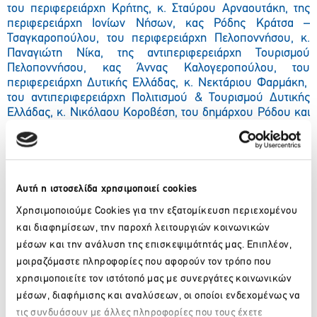
του περιφερειάρχη Κρήτης, κ. Σταύρου Αρναουτάκη, της
περιφερειάρχη Ιονίων Νήσων, κας Ρόδης Κράτσα –
Τσαγκαροπούλου, του περιφερειάρχη Πελοποννήσου, κ.
Παναγιώτη Νίκα, της αντιπεριφερειάρχη Τουρισμού
Πελοποννήσου, κας Άννας Καλογεροπούλου, του
περιφερειάρχη Δυτικής Ελλάδας, κ. Νεκτάριου Φαρμάκη,
του αντιπεριφερειάρχη Πολιτισμού & Τουρισμού Δυτικής
Ελλάδας, κ. Νικόλαου Κοροβέση, του δημάρχου Ρόδου και
προέδρου της Περιφερειακής Ένωσης Δήμων Ν. Αιγαίου, κ.
Αντώνη Καμπουράκη, των προέδρων του Ξενοδοχειακού
Επιμελητηρίου Ελλάδος, κ. Αλέξανδρου Βασιλικού και της
Πανελλήνιας Ομοσπονδίας Ξενοδόχων, κ. Γρηγόρη Τάσιου.
Αυτή η ιστοσελίδα χρησιμοποιεί cookies
Καλή ανάγνωση!
Χρησιμοποιούμε Cookies για την εξατομίκευση περιεχομένου
και διαφημίσεων, την παροχή λειτουργιών κοινωνικών
μέσων και την ανάλυση της επισκεψιμότητάς μας. Επιπλέον,
μοιραζόμαστε πληροφορίες που αφορούν τον τρόπο που
χρησιμοποιείτε τον ιστότοπό μας με συνεργάτες κοινωνικών
μέσων, διαφήμισης και αναλύσεων, οι οποίοι ενδεχομένως να
τις συνδυάσουν με άλλες πληροφορίες που τους έχετε