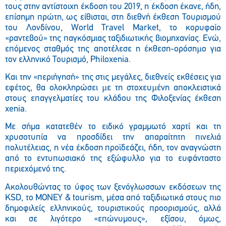
τους στην αντίστοιχη έκδοση του 2019, η έκδοση έκανε, ήδη,
επίσημη πρώτη, ως είθισται, στη διεθνή έκθεση Τουρισμού
του Λονδίνου, World Travel Market, το κορυφαίο
«ραντεβού» της παγκόσμιας ταξιδιωτικής βιομηχανίας. Ενώ,
επόμενος σταθμός της αποτέλεσε η έκθεση-ορόσηµο για
τον ελληνικό Τουρισμό, Philoxenia.
Και την «περιήγησή» της στις μεγάλες, διεθνείς εκθέσεις για
εφέτος, θα ολοκληρώσει µε τη στοχευµένη αποκλειστικά
στους επαγγελματίες του κλάδου της Φιλοξενίας έκθεση
xenia.
Mε σήμα κατατεθέν το ειδικό γραμμωτό χαρτί και τη
χρυσοτυπία να προσδίδει την απαραίτητη πινελιά
πολυτέλειας, η νέα έκδοση προϊδεάζει, ήδη, τον αναγνώστη
από το εντυπωσιακό της εξώφυλλο για το ευφάνταστο
περιεχόμενό της.
Ακολουθώντας το ύφος των ξενόγλωσσων εκδόσεων της
KSD, το MONEY & tourism, μέσα από ταξιδιωτικά στους πιο
δημοφιλείς ελληνικούς, τουριστικούς προορισμούς, αλλά
και σε λιγότερο «επώνυμους», εξίσου, όμως,