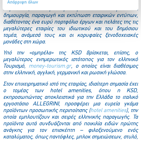
Απόρριψη όλων
Παράλληλα, η εταιρία δραστηριοποιείται δυναμικά στη
δημιουργία, παραγωγή και εκτύπωση εταιρικών εντύπων,
διαθέτοντας ένα ευρύ πορτφόλιο έργων και πελάτες της τις
μεγαλύτερες εταιρίες του ιδιωτικού και του δημόσιου
τομέα, ανάμεσά τους και οι κορυφαίες ξενοδοχειακές
μονάδες στη χώρα.
Υπό την «ομπρέλα» της KSD βρίσκεται, επίσης, ο
μεγαλύτερος ενημερωτικός ιστότοπος για τον ελληνικό
Τουρισμό,
money-tourism.gr
, ο οποίος είναι διαθέσιμος
στην ελληνική, αγγλική, γερμανική και ρωσική γλώσσα.
Στον επιχειρηματικό ιστό της εταιρίας, ιδιαίτερη σημασία έχει
ο τομέας των hotel amenities, όπου η KSD,
εκπροσωπώντας αποκλειστικά για την Ελλάδα το ιταλικό
εργοστάσιο ALLEGRINI, προσφέρει μια ευρεία γκάμα
προϊόντων προσωπικής περιποίησης (
hotel amenities
), την
οποία εμπλουτίζουν και σειρές ελληνικής παραγωγής. Τα
προϊόντα αυτά συνδυάζονται από ποικιλία ειδών πρώτης
ανάγκης για τον επισκέπτη – φιλοξενούμενο ενός
καταλύματος, όπως παντόφλες, μπλοκ σημειώσεων, στυλό,