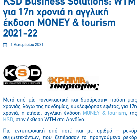
KSD Business Solutions: WTM
για 17η χρονιά η αγγλική
έκδοση MONEY & tourism
2021-22
1 Δεκεμβρίου 2021
Μετά από µία «αναγκαστική και δυσάρεστη» παύση μιας
χρονιάς, λόγω της πανδημίας, κυκλοφόρησε εφέτος, για 17η
χρονιά, η ετήσια, αγγλική έκδοση
MONEY & tourism
, της
KSD
, στην έκθεση WTM στο Λονδίνο.
Πιο εντυπωσιακή από ποτέ και µε αριθμό – ρεκόρ
συµµετεχόντων, που ξεπέρασαν το προηγούμενο ρεκόρ