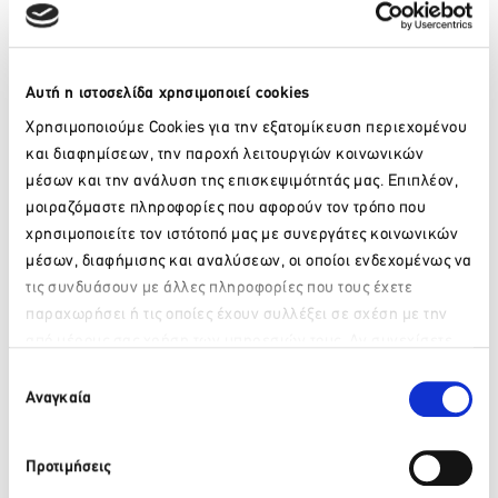
στην Ελλάδα που προσφέρει προγράμματα που οδηγούν σε
πιστοποιημένα πτυχία από το Open University.
Το Κολλέγιο προσφέρει 21 προπτυχιακά τμήματα σπουδών
Αυτή η ιστοσελίδα χρησιμοποιεί cookies
και δεκάδες δευτερεύουσες ειδικεύσεις και προσφέρει
Χρησιμοποιούμε Cookies για την εξατομίκευση περιεχομένου
πάνω από 1.000 μαθήματα κάθε χρόνο, ώστε να εξασφαλίσει
στους σπουδαστές του τις κατάλληλες ακαδημαϊκές
και διαφημίσεων, την παροχή λειτουργιών κοινωνικών
ευκαιρίες.
μέσων και την ανάλυση της επισκεψιμότητάς μας. Επιπλέον,
μοιραζόμαστε πληροφορίες που αφορούν τον τρόπο που
Πάνω από 3.000 σπουδαστές που προέρχονται από
χρησιμοποιείτε τον ιστότοπό μας με συνεργάτες κοινωνικών
περισσότερες από 55 χώρες παρακολουθούν τα
μέσων, διαφήμισης και αναλύσεων, οι οποίοι ενδεχομένως να
προγράμματα του Κολλεγίου, το οποίο έχει πάνω από
33.000 απόφοιτους.
τις συνδυάσουν με άλλες πληροφορίες που τους έχετε
παραχωρήσει ή τις οποίες έχουν συλλέξει σε σχέση με την
από μέρους σας χρήση των υπηρεσιών τους. Αν συνεχίσετε
Παρακαλώ περιμένετε…
να χρησιμοποιείτε την ιστοσελίδα μας, συναινείτε στη χρήση
Επιλογή
Facebook
Twitter
LinkedIn
των Cookies μας.
Αναγκαία
συγκατάθεσης
Προτιμήσεις
Πίσω