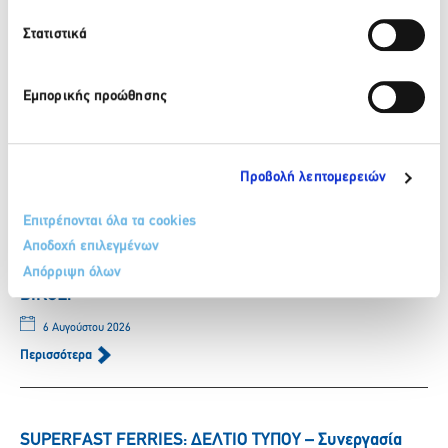
Πρόσφατα νέα
Στατιστικά
ΒΙΚΟΣ: Το φυσικό μεταλλικό νερό ΒΙΚΟΣ στο πλευρό της
Εμπορικής προώθησης
αθλήτριας Γεωργίας Δαμασιώτη
6 Αυγούστου 2026
Περισσότερα
Προβολή λεπτομερειών
Επιτρέπονται όλα τα cookies
Αποδοχή επιλεγμένων
ΒΙΚΟΣ: Η Νικόλ Παυλοπούλου εντάσσεται στην ομάδα
Απόρριψη όλων
των αθλητών που στηρίζει το φυσικό μεταλλικό νερό
ΒΙΚΟΣ.
6 Αυγούστου 2026
Περισσότερα
SUPERFAST FERRIES: ΔΕΛΤΙΟ ΤΥΠΟΥ – Συνεργασία