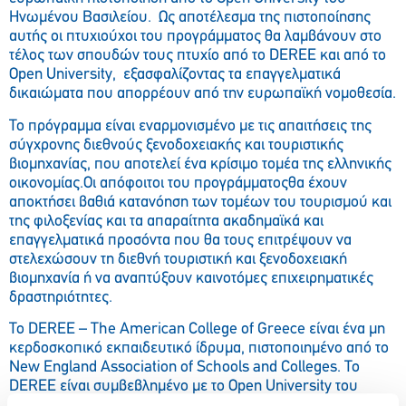
Ηνωμένου Βασιλείου. Ως αποτέλεσμα της πιστοποίησης
αυτής οι πτυχιούχοι του προγράμματος θα λαμβάνουν στο
τέλος των σπουδών τους πτυχίο από το DEREE και από το
Open University, εξασφαλίζοντας τα επαγγελματικά
δικαιώματα που απορρέουν από την ευρωπαϊκή νομοθεσία.
Το πρόγραμμα είναι εναρμονισμένο με τις απαιτήσεις της
σύγχρονης διεθνούς ξενοδοχειακής και τουριστικής
βιομηχανίας, που αποτελεί ένα κρίσιμο τομέα της ελληνικής
οικονομίας.Οι απόφοιτοι του προγράμματοςθα έχουν
αποκτήσει βαθιά κατανόηση των τομέων του τουρισμού και
της φιλοξενίας και τα απαραίτητα ακαδημαϊκά και
επαγγελματικά προσόντα που θα τους επιτρέψουν να
στελεχώσουν τη διεθνή τουριστική και ξενοδοχειακή
βιομηχανία ή να αναπτύξουν καινοτόμες επιχειρηματικές
δραστηριότητες.
Το DEREE – Τhe American College of Greece είναι ένα μη
κερδοσκοπικό εκπαιδευτικό ίδρυμα, πιστοποιημένο από το
New England Association of Schools and Colleges. Το
DEREE είναι συμβεβλημένο με το Open University του
Ηνωμένου Βασιλείου ως το μοναδικό εκπαιδευτικό ίδρυμα