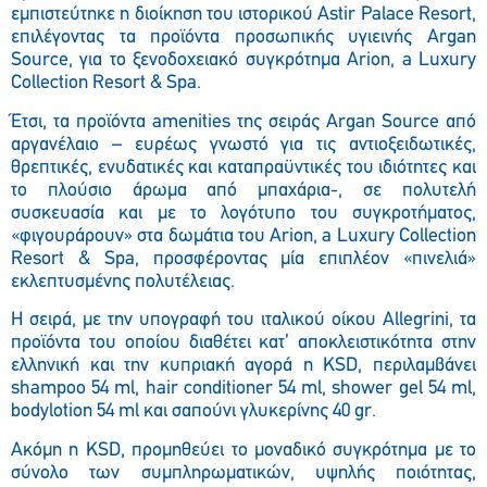
εμπιστεύτηκε η διοίκηση του ιστορικού Astir Palace Resort,
επιλέγοντας τα προϊόντα προσωπικής υγιεινής Argan
Source, για το ξενοδοχειακό συγκρότημα Arion, a Luxury
Collection Resort & Spa.
Έτσι, τα προϊόντα amenities της σειράς Argan Source από
αργανέλαιο – ευρέως γνωστό για τις αντιοξειδωτικές,
θρεπτικές, ενυδατικές και καταπραϋντικές του ιδιότητες και
το πλούσιο άρωμα από μπαχάρια-, σε πολυτελή
συσκευασία και με το λογότυπο του συγκροτήματος,
«φιγουράρουν» στα δωμάτια του Arion, a Luxury Collection
Resort & Spa, προσφέροντας μία επιπλέον «πινελιά»
εκλεπτυσμένης πολυτέλειας.
Η σειρά, με την υπογραφή του ιταλικού οίκου Allegrini, τα
προϊόντα του οποίου
διαθέτει κατ’ αποκλειστικότητα στην
ελληνική και την κυπριακή αγορά η
KSD
, περιλαμβάνει
shampoo 54 ml, hair conditioner 54 ml, shower gel 54 ml,
bodylotion 54 ml και σαπούνι γλυκερίνης 40 gr.
Ακόμη η KSD, προμηθεύει το μοναδικό συγκρότημα με το
σύνολο των συμπληρωματικών, υψηλής ποιότητας,