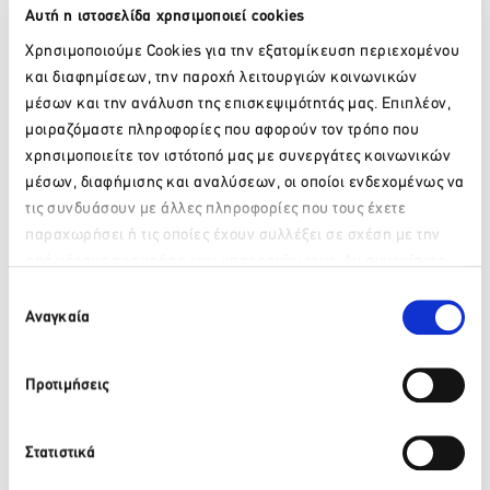
δείχνει στην KSD, υπογράμμισε:
Αυτή η ιστοσελίδα χρησιμοποιεί cookies
«Μετά τη συνεργασία μας στα social media, με την KSD να
Χρησιμοποιούμε Cookies για την εξατομίκευση περιεχομένου
έχει την πλήρη διαχείριση των λογαριασμών του Astir
και διαφημίσεων, την παροχή λειτουργιών κοινωνικών
Palace
Resort
και της Astir Beach, η νέα συνεργασία στον
μέσων και την ανάλυση της επισκεψιμότητάς μας. Επιπλέον,
τομέα των amenities επιβεβαιώνει ότι, ο επαγγελματισμός,
μοιραζόμαστε πληροφορίες που αφορούν τον τρόπο που
με ότι αυτό συνεπάγεται (ποιότητα προϊόντων και
χρησιμοποιείτε τον ιστότοπό μας με συνεργάτες κοινωνικών
υπηρεσιών, αξιοπιστία στους χρόνους παράδοσης, κ.ο.κ.),
αναγνωρίζεται και επιβραβεύεται.
μέσων, διαφήμισης και αναλύσεων, οι οποίοι ενδεχομένως να
τις συνδυάσουν με άλλες πληροφορίες που τους έχετε
Εμείς, από την πλευρά μας υποσχόμαστε να συνεχίσουμε να
παραχωρήσει ή τις οποίες έχουν συλλέξει σε σχέση με την
δίνουμε τον καλύτερό μας εαυτό για να προσφέρουμε
από μέρους σας χρήση των υπηρεσιών τους. Αν συνεχίσετε
άριστες υπηρεσίες, ανταγωνιστικές τιμές και ποιοτικά
Παρακαλώ περιμένετε…
να χρησιμοποιείτε την ιστοσελίδα μας, συναινείτε στη χρήση
προϊόντα, τιμώντας την εμπιστοσύνη των πελατών μας».
Επιλογή
των Cookies μας.
Αναγκαία
συγκατάθεσης
Προτιμήσεις
Στατιστικά