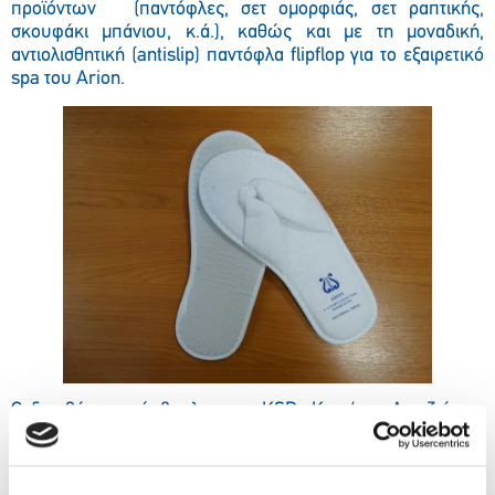
προϊόντων (παντόφλες, σετ ομορφιάς, σετ ραπτικής,
σκουφάκι μπάνιου, κ.ά.), καθώς και με τη μοναδική,
αντιολισθητική (antislip) παντόφλα flipflop για το εξαιρετικό
spa του Arion.
Ο διευθύνων σύμβουλος της KSD, Κων/νος Δεριζιώτης,
μιλώντας για τη συνεργασία αυτή της εταιρίας με το Astir
Palace
Resort
, αφού ευχαρίστησε τη διοίκηση του
εμβληματικού συγκροτήματος για την εμπιστοσύνη που