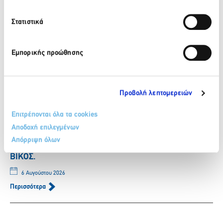
Πίσω
Πρόσφατα νέα
Στατιστικά
ΒΙΚΟΣ: Το φυσικό μεταλλικό νερό ΒΙΚΟΣ στο πλευρό της
Εμπορικής προώθησης
αθλήτριας Γεωργίας Δαμασιώτη
6 Αυγούστου 2026
Προβολή λεπτομερειών
Περισσότερα
Επιτρέπονται όλα τα cookies
Αποδοχή επιλεγμένων
ΒΙΚΟΣ: Η Νικόλ Παυλοπούλου εντάσσεται στην ομάδα
Απόρριψη όλων
των αθλητών που στηρίζει το φυσικό μεταλλικό νερό
ΒΙΚΟΣ.
6 Αυγούστου 2026
Περισσότερα