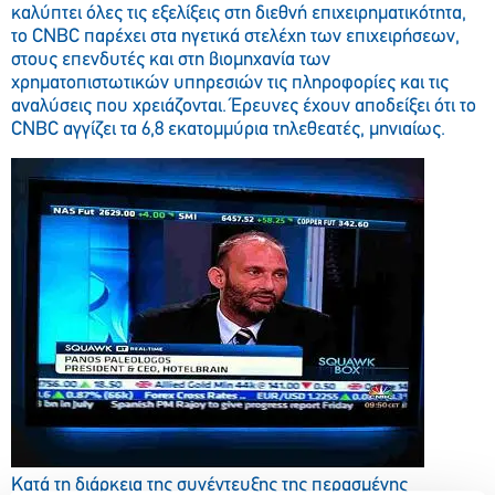
καλύπτει όλες τις εξελίξεις στη διεθνή επιχειρηματικότητα,
το CNBC παρέχει στα ηγετικά στελέχη των επιχειρήσεων,
στους επενδυτές και στη βιομηχανία των
χρηματοπιστωτικών υπηρεσιών τις πληροφορίες και τις
αναλύσεις που χρειάζονται. Έρευνες έχουν αποδείξει ότι το
CNBC αγγίζει τα 6,8 εκατομμύρια τηλεθεατές, μηνιαίως.
Κατά τη διάρκεια της συνέντευξης της περασμένης