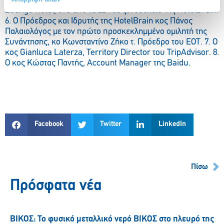
κο Θεόδωρο Γιακουμάκη, ιδιοκτήτη του Petradi Beach
Lounge Hotel, ένα από τα 22 νέα ξενοδοχεία της HotelBrain.
6. O Πρόεδρος και Ιδρυτής της HotelBrain κος Πάνος
Παλαιολόγος με τον πρώτο προσκεκλημμένο ομιλητή της
Συνάντησης, κο Κωνσταντίνο Ζήκο τ. Πρόεδρο του ΕΟΤ. 7. Ο
κος Gianluca Laterza, Territory Director του TripAdvisor. 8.
O κος Κώστας Παντής, Account Manager της Baidu.
Facebook
Twitter
LinkedIn
Πίσω
Πρόσφατα νέα
ΒΙΚΟΣ: Το φυσικό μεταλλικό νερό ΒΙΚΟΣ στο πλευρό της