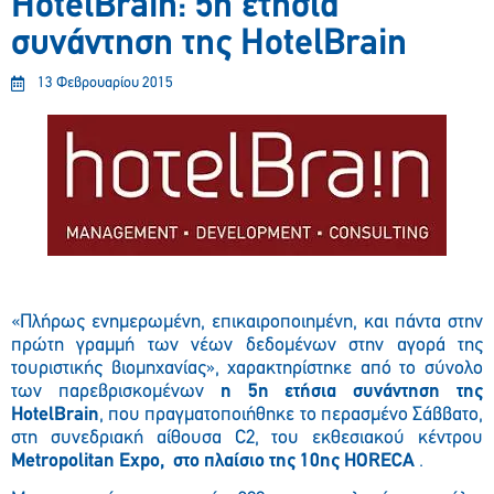
HotelBrain: 5η ετήσια
συνάντηση της HotelBrain
13 Φεβρουαρίου 2015
«Πλήρως ενημερωμένη, επικαιροποιημένη, και πάντα στην
πρώτη γραμμή των νέων δεδομένων στην αγορά της
τουριστικής βιομηχανίας», χαρακτηρίστηκε από το σύνολο
των παρεβρισκομένων
η 5η ετήσια συνάντηση της
HotelBrain
, που πραγματοποιήθηκε το περασμένο Σάββατο,
στη συνεδριακή αίθουσα C2, του εκθεσιακού κέντρου
Metropolitan Expo, στο πλαίσιο της 10ης HORECA
.