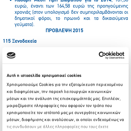
Καθαρή Μέση Τιμή Δωματίου για το 2014
, 181,36
ευρώ, έναντι των 164,58 ευρώ της προηγούμενης
χρονιάς (στον υπολογισμό δεν συμπεριλαμβάνονται οι
δημοτικοί φόροι, το πρωινό και τα δικαιούμενα
γεύματα).
ΠΡΟΒΛΕΨΗ 2015
115 Ξενοδοχεία
Καθαρός Συστημικός Τζίρος των υπό τη διαχείριση της
εταιρείας ξενοδοχείων:
60,7 εκατομμύρια ευρώ.
Μέσος Όρος Πληρότητας Δωματίων των υπό τη διαχείριση
της εταιρείας ξενοδοχείων:
73.5%
Αυτή η ιστοσελίδα χρησιμοποιεί cookies
Καθαρή Μέση Τιμή Δωματίου των υπό τη διαχείριση της
Χρησιμοποιούμε Cookies για την εξατομίκευση περιεχομένου
εταιρείας ξενοδοχείων:
185,7 ευρώ.
και διαφημίσεων, την παροχή λειτουργιών κοινωνικών
μέσων και την ανάλυση της επισκεψιμότητάς μας. Επιπλέον,
μοιραζόμαστε πληροφορίες που αφορούν τον τρόπο που
χρησιμοποιείτε τον ιστότοπό μας με συνεργάτες κοινωνικών
μέσων, διαφήμισης και αναλύσεων, οι οποίοι ενδεχομένως να
τις συνδυάσουν με άλλες πληροφορίες που τους έχετε