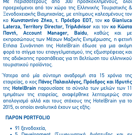
Με περισσότερους από 300 προσκεκλημένους, όλοι
προερχόμενοι από τον χώρο της Ελληνικής Τουριστικής &
Ξενοδοχειακής Βιομηχανίας, με επίτιμους καλεσμένους τον
κο
Κωνσταντίνο Ζήκο, τ. Πρόεδρο ΕΟΤ,
τον
κο
Gianluca
Laterza, Territory Director, TripAdvisor
και τον
κο
Κώστα
Παντή,
Account Manager, Baidu
, καθώς και με
εκπροσώπους των Μέσων Μαζικής Ενημέρωσης, η φετινή
Ετήσια Συνάντηση της HotelBrain έδωσε για μια ακόμη
φορά το στίγμα του επαγγελματισμού, της εξωστρέφειας και
της αδιάκοπης προσπάθειας για τη βελτίωση του ελληνικού
τουριστικού προϊόντος.
Ύστερα από μία σύντομη αναδρομή στα 15 χρόνια της
εταιρείας, ο κος
Πάνος Παλαιολόγος, Πρόεδρος και Ιδρυτής
της
HotelBrain
παρουσίασε το σύνολο των μελών των 11
τμημάτων της εταιρείας, αναφέρθηκε λεπτομερώς στoν
απολογισμό αλλά και τους στόχους της HotelBrain για το
2015, οι οποίοι αναλυτικά έχουν ως εξής:
ΠΑΡΟΝ PORTFOLIO
91 ξενοδοχεία,
5 Development (Συμφωνητικά Ανάπτυξης και εν