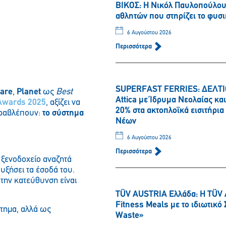
ΒΙΚΟΣ: Η Νικόλ Παυλοπούλου 
αθλητών που στηρίζει το φυσι
6 Αυγούστου 2026
Περισσότερα
SUPERFAST FERRIES: ΔΕΛΤΙΟ
ware
,
Planet
ως
Best
Attica με Ίδρυμα Νεολαίας κ
Awards 2025
, αξίζει να
20% στα ακτοπλοϊκά εισιτήρι
αραβλέπουν:
το σύστημα
Νέων
6 Αυγούστου 2026
Περισσότερα
 ξενοδοχείο αναζητά
αυξήσει τα έσοδά του.
την κατεύθυνση είναι
TÜV AUSTRIA Ελλάδα: Η TÜV 
Fitness Meals με το ιδιωτικ
στημα, αλλά ως
Waste»