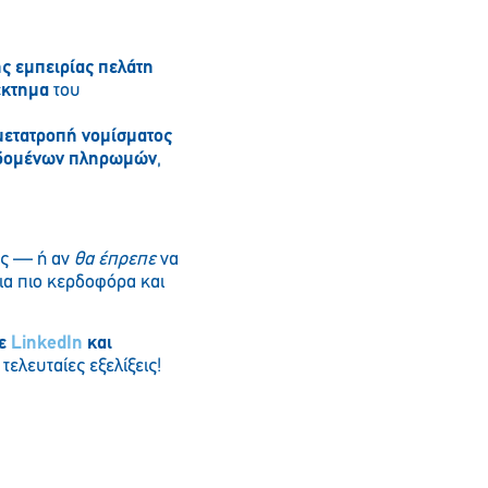
ης εμπειρίας πελάτη
έκτημα
του
μετατροπή νομίσματος
εδομένων πληρωμών
,
ας — ή αν
θα έπρεπε
να
μια πιο κερδοφόρα και
ε
LinkedIn
και
 τελευταίες εξελίξεις!