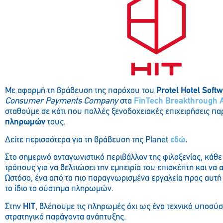
Με αφορμή τη βράβευση της παρόχου του
Protel Hotel Soft
Consumer Payment
s
Company
στα
FinTech Breakthrough 
σταθούμε σε κάτι που πολλές ξενοδοχειακές επιχειρήσεις π
πληρωμών
τους.
Δείτε περισσότερα για τη βράβευση της Planet
εδώ
.
Στο σημερινό ανταγωνιστικό περιβάλλον της φιλοξενίας, κάθε
τρόπους για να βελτιώσει την εμπειρία του επισκέπτη και να 
Ωστόσο, ένα από τα πιο παραγνωρισμένα εργαλεία προς αυτή 
το ίδιο το σύστημα πληρωμών.
Στην
HIT
, βλέπουμε τις πληρωμές όχι ως ένα τεχνικό υποσύ
στρατηγικό παράγοντα ανάπτυξης.