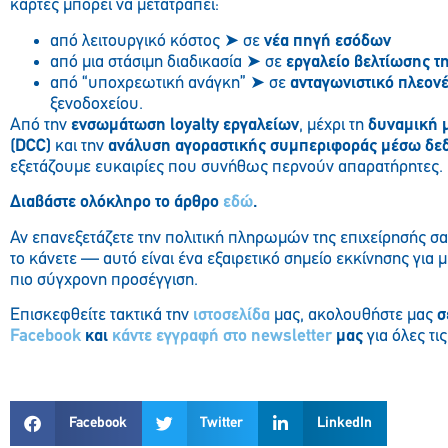
κάρτες μπορεί να μετατραπεί:
από λειτουργικό κόστος ➤ σε
νέα πηγή εσόδων
από μια στάσιμη διαδικασία ➤ σε
εργαλείο βελτίωσης τ
από “υποχρεωτική ανάγκη” ➤ σε
ανταγωνιστικό πλεον
ξενοδοχείου.
Από την
ενσωμάτωση loyalty εργαλείων
, μέχρι τη
δυναμική 
(DCC)
και την
ανάλυση αγοραστικής συμπεριφοράς μέσω δ
εξετάζουμε ευκαιρίες που συνήθως περνούν απαρατήρητες.
Διαβάστε ολόκληρο το άρθρο
εδώ
.
Αν επανεξετάζετε την πολιτική πληρωμών της επιχείρησής σ
το κάνετε — αυτό είναι ένα εξαιρετικό σημείο εκκίνησης για 
πιο σύγχρονη προσέγγιση.
Επισκεφθείτε τακτικά την
ιστοσελίδα
μας, ακολουθήστε μας
σ
Facebook
και
κάντε εγγραφή στο
newsletter
μας
για όλες τις
Facebook
Twitter
LinkedIn