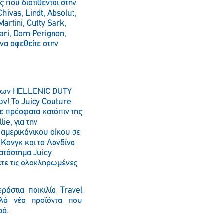
 που διατίθενται στην
hivas, Lindt, Absolut,
Martini, Cutty Sark,
ari, Dom Perignon,
 να αφεθείτε στην
.
 των HELLENIC DUTY
ν! Το Juicy Couture
ε πρόσφατα κατόπιν της
ie, για την
 αμερικάνικου οίκου σε
κ Κονγκ και το Λονδίνο
ατάστημα Juicy
ψετε τις ολοκληρωμένες
άστια ποικιλία Travel
λλά νέα προϊόντα που
ρά.