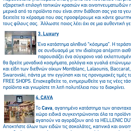
εξαιρετική επιλογή τοπικών κρασιών και οινοπνευματωδών π
μερικά από τα προϊόντα που είναι στην διάθεση σας για τα γευ
δεχτείτε το κέρασμα που σας προσφέρουμε και κάντε gourme
τους φίλους σας. Άλλωστε ποιος λέει όχι σε μια αυθεντική 
3. Luxury
Ένα κατάστημα αληθινό “κόσμημα”. Η τεράστ
σε συνδυασμό με την ιδιαίτερα απέριττη αισ
παρουσιάζει ένα σύγχρονο ναό εκλεπτυσμένη
θα βρείτε μοναδικά κοσμήματα, ρολόγια και γυαλιά επώνυμ
και είδη των διεθνών οίκων Montblanc, Lalaounis, Baccarat
Swarovski, πάντα με την εγγύηση και τις προνομιακές τιμέ
FREE SHOPS. Επισκεφθείτε το, ενημερωθείτε για τις νέες τάσε
προϊόντα και γνωρίστε τη λιτή πολυτέλεια που το διακρίνει.
4. CAVA
Το
Cava
, αγαπημένο κατάστημα των απανταχού
χώρο ειδικά συγκεντρώνονται όλα τα προϊόντα
αγαπούν να αγοράζουν από τα HELLENIC D
Αποκτήστε όλων των ειδών τις σοκολάτες, καπνικά και οινο