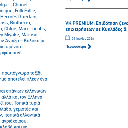
lgari, Chanel,
que, Folli Follie,
o, Hermès Guerlain,
Boss, Biotherm,
VK PREMIUM: Eπιδότηση ξενο
o, Chloe, Marc Jacobs,
επιχειρήσεων σε Κυκλάδες 
ey Miyake, Mac και
31 Ιουλίου 2026
την Άνοιξη – Καλοκαίρι
δικευμένου
Περισσότερα
μορφώσουν!
α πρωτόγνωρο ταξίδι
τημα αποτελεί πλέον ένα
 και σπάνιων ελληνικών
, αλλά και τον Έλληνα
ζί του. Τοπικά τυριά
λαδο, γεμιστές και
Παρακαλώ περιμένετε…
ν, τοπικά αλλαντικά
 αγριόχοιρου,
κλαβά και μια