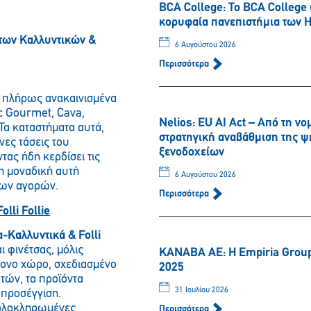
BCA College: Το BCA College
κορυφαία πανεπιστήμια των 
των Καλλυντικών &
6 Αυγούστου 2026
Περισσότερα
 πλήρως ανακαινισμένα
ic Gourmet, Cava,
Nelios: EU AI Act – Από τη 
Τα καταστήματα αυτά,
στρατηγική αναβάθμιση της 
νες τάσεις του
ξενοδοχείων
ας ήδη κερδίσει τις
η μοναδική αυτή
6 Αυγούστου 2026
των αγορών.
Περισσότερα
lli Follie
αλλυντικά & Folli
 φινέτσας, μόλις
ΚΑΝΑΒΑ ΑΕ: Η Empiria Group 
ρονο χώρο, σχεδιασμένο
2025
τών, τα προϊόντα
31 Ιουλίου 2026
 προσέγγιση.
 ολοκληρωμένες
Περισσότερα