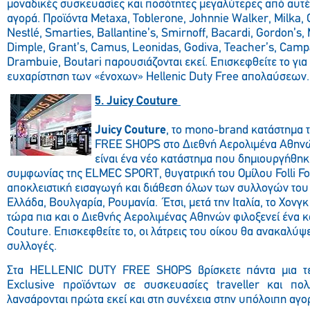
μοναδικές συσκευασίες και ποσότητες μεγαλύτερες από αυτές
αγορά. Προϊόντα Metaxa, Toblerone, Johnnie Walker, Milka, C
Nestlé, Smarties, Ballantine’s, Smirnoff, Bacardi, Gordon’s, 
Dimple, Grant’s, Camus, Leonidas, Godiva, Teacher’s, Camp
Drambuie, Boutari παρουσιάζονται εκεί. Επισκεφθείτε το για
ευχαρίστηση των «ένοχων» Hellenic Duty Free απολαύσεων
5. Juicy Couture
Juicy Couture
, το mono-brand κατάστημα
FREE SHOPS στο Διεθνή Αερολιμένα Αθηνώ
είναι ένα νέο κατάστημα που δημιουργήθηκ
συμφωνίας της ELMEC SPORT, θυγατρική του Ομίλου Folli Foll
αποκλειστική εισαγωγή και διάθεση όλων των συλλογών του
Ελλάδα, Βουλγαρία, Ρουμανία. Έτσι, μετά την Ιταλία, το Χονγ
τώρα πια και ο Διεθνής Αερολιμένας Αθηνών φιλοξενεί ένα κ
Couture. Επισκεφθείτε το, οι λάτρεις του οίκου θα ανακαλύ
συλλογές.
Στα HELLENIC DUTY FREE SHOPS βρίσκετε πάντα μια τερ
Exclusive προϊόντων σε συσκευασίες traveller και πο
λανσάρονται πρώτα εκεί και στη συνέχεια στην υπόλοιπη αγο