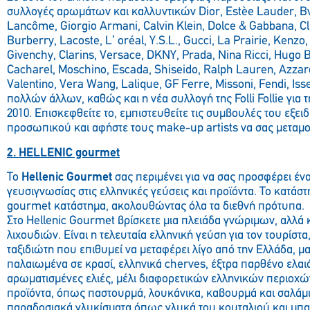
συλλογές αρωμάτων και καλλυντικών Dior, Estèe Lauder, Bv
Lancôme, Giorgio Armani, Calvin Κlein, Dolce & Gabbana, Clini
Burberry, Lacoste, L’ oréal, Y.S.L., Gucci, La Prairie, Kenz
Givenchy, Clarins, Versace, DKNY, Prada, Nina Ricci, Hugo 
Cacharel, Moschino, Escada, Shiseido, Ralph Lauren, Azzar
Valentino, Vera Wang, Lalique, GF Ferre, Missoni, Fendi, Iss
πολλών άλλων, καθώς και η νέα συλλογή της Folli Follie για 
2010. Επισκεφθείτε το, εμπιστευθείτε τις συμβουλές του εξει
προσωπικού και αφήστε τους make-up artists να σας μετα
2. HELLENIC gourmet
Το
Hellenic Gourmet
σας περιμένει για να σας προσφέρει έν
γευσιγνωσίας στις ελληνικές γεύσεις και προϊόντα. Το κατάσ
gourmet κατάστημα, ακολουθώντας όλα τα διεθνή πρότυπα.
Στο Hellenic Gourmet βρίσκετε μια πλειάδα γνώριμων, αλλά
λιχουδιών. Είναι η τελευταία ελληνική γεύση για τον τουρίστα
ταξιδιώτη που επιθυμεί να μεταφέρει λίγο από την Ελλάδα, μα
παλαιωμένα σε κρασί, ελληνικά cherves, έξτρα παρθένο ελαιό
αρωματισμένες ελιές, μέλι διαφορετικών ελληνικών περιοχώ
προϊόντα, όπως παστουρμά, λουκάνικα, καβουρμά και σαλάμι
παραδοσιακά γλυκίσματα όπως γλυκά του κουταλιού και μπα