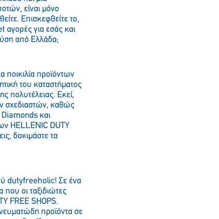
οτών, είναι μόνο
θείτε. Επισκεφθείτε το,
t αγορές για εσάς και
γεύση από Ελλάδα;
ια ποικιλία προϊόντων
θητική του καταστήματος
ς πολυτέλειας. Εκεί,
ων σχεδιαστών, καθώς
, Diamonds και
ς των HELLENIC DUTY
ις, δοκιμάστε τα
 dutyfreeholic! Σε ένα
 που οι ταξιδιώτες
UTY FREE SHOPS.
πνευματώδη προϊόντα σε