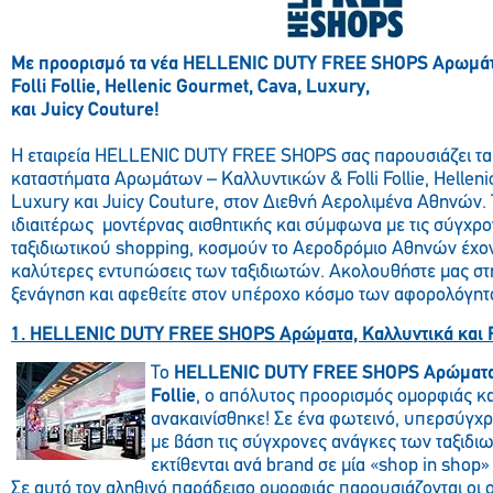
Με προορισμό τα νέα HELLENIC DUTY FREE SHOPS Αρωμά
Folli Follie, Hellenic Gourmet, Cava, Luxury,
και Juicy Couture!
Η εταιρεία HELLENIC DUTY FREE SHOPS σας παρουσιάζει τα
καταστήματα Αρωμάτων – Καλλυντικών & Folli Follie, Hellen
Luxury και Juicy Couture, στον Διεθνή Αερολιμένα Αθηνών. 
ιδιαιτέρως μοντέρνας αισθητικής και σύμφωνα με τις σύγχρο
ταξιδιωτικού shopping, κοσμούν το Αεροδρόμιο Αθηνών έχοντ
καλύτερες εντυπώσεις των ταξιδιωτών. Ακολουθήστε μας στ
ξενάγηση και αφεθείτε στον υπέροχο κόσμο των αφορολόγη
1. HELLENIC DUTY FREE SHOPS Αρώματα, Καλλυντικά και Fo
Το
HELLENIC DUTY FREE SHOPS Αρώματα-Κ
Follie
, ο απόλυτος προορισμός ομορφιάς και
ανακαινίσθηκε! Σε ένα φωτεινό, υπερσύγχ
με βάση τις σύγχρονες ανάγκες των ταξιδιω
εκτίθενται ανά brand σε μία «shop in shop»
Σε αυτό τον αληθινό παράδεισο ομορφιάς παρουσιάζονται οι