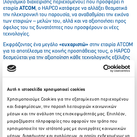
(λογισμικό διαχείρισης περιεχομένου) που προσφέρει η
εταιρία
ATCOM
, ο HAPCO κατάφερε να αλλάξει θεαματικά
την ηλεκτρονική του παρουσία, να αναβαθμίσει την εικόνα
των εταιριών – μελών του, αλλά και να αξιοποιήσει προς
όφελος του τις δυνατότητες που προσφέρουν οι νέες
τεχνολογίες.
Εκφράζοντας ένα μεγάλο
«ευχαριστώ»
στην εταιρία ATCOM
για το αποτέλεσμα της κοινής προσπάθειας τους, ο HAPCO
δεσμεύεται για την αξιοποίηση κάθε τεχνολογικής εξέλιξης
προς όφελος του στόχου του, που δεν είναι άλλος από την
εκπροσώπηση της ελληνικής συνεδριακής αγοράς.
Αυτή η ιστοσελίδα χρησιμοποιεί cookies
Facebook
Twitter
LinkedIn
Χρησιμοποιούμε Cookies για την εξατομίκευση περιεχομένου
και διαφημίσεων, την παροχή λειτουργιών κοινωνικών
μέσων και την ανάλυση της επισκεψιμότητάς μας. Επιπλέον,
μοιραζόμαστε πληροφορίες που αφορούν τον τρόπο που
Πίσω
χρησιμοποιείτε τον ιστότοπό μας με συνεργάτες κοινωνικών
Πρόσφατα νέα
μέσων, διαφήμισης και αναλύσεων, οι οποίοι ενδεχομένως να