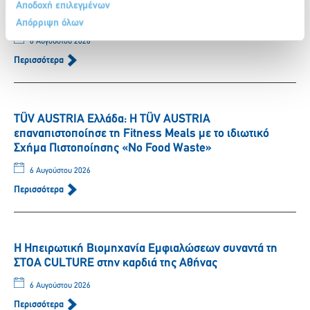
Μάθησης – έκπτωση 20% στα ακτοπλοϊκά εισιτήρια
Αποδοχή επιλεγμένων
μέσω της Ευρωπαϊκής Κάρτας Νέων
Απόρριψη όλων
6 Αυγούστου 2026
Περισσότερα
TÜV AUSTRIA Ελλάδα: Η TÜV AUSTRIA
επαναπιστοποίησε τη Fitness Meals με το ιδιωτικό
Σχήμα Πιστοποίησης «No Food Waste»
6 Αυγούστου 2026
Περισσότερα
Η Ηπειρωτική Βιομηχανία Εμφιαλώσεων συναντά τη
ΣΤΟΑ CULTURE στην καρδιά της Αθήνας
6 Αυγούστου 2026
Περισσότερα