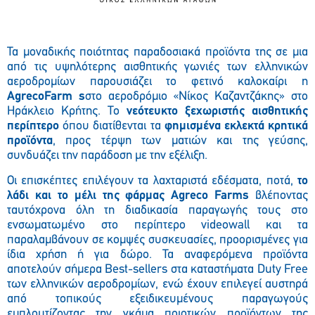
Τα μοναδικής ποιότητας παραδοσιακά προϊόντα της σε μια
από τις υψηλότερης αισθητικής γωνιές των ελληνικών
αεροδρομίων παρουσιάζει το φετινό καλοκαίρι η
AgrecoFarm s
στο αεροδρόμιο «Νίκος Καζαντζάκης» στο
Ηράκλειο Κρήτης. Το
νεότευκτο ξεχωριστής αισθητικής
περίπτερο
όπου διατίθενται τα
φημισμένα εκλεκτά κρητικά
προϊόντα
, προς τέρψη των ματιών και της γεύσης,
συνδυάζει την παράδοση με την εξέλιξη.
Οι επισκέπτες επιλέγουν τα λαχταριστά εδέσματα, ποτά,
το
λάδι και το μέλι της φάρμας
Agreco Farms
βλέποντας
ταυτόχρονα όλη τη διαδικασία παραγωγής τους στο
ενσωματωμένο στο περίπτερο
video
wall
και τα
παραλαμβάνουν σε κομψές συσκευασίες, προορισμένες για
ίδια χρήση ή για δώρο.
Τα αναφερόμενα προϊόντα
αποτελούν σήμερα Best-sellers στα καταστήματα Duty Free
των ελληνικών αεροδρομίων, ενώ έχουν επιλεγεί αυστηρά
από τοπικούς εξειδικευμένους παραγωγούς
εμπλουτίζοντας την γκάμα ποιοτικών προϊόντων της