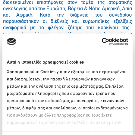
διακεκριμένοι επιστήμονες στον τομέα της στοματικής
ογκολογίας από την Ευρώπη, Βόρεια & Νότια Αμερική, Ασία
και Αφρική. Κατά την διάρκεια του συνεδρίου
παρουσιάστηκαν οι διεθνείς και ευρωπαϊκές εξελίξεις
αναφορικά με το φλέγον ζήτημα του καρκίνου της
στοματικής κοιλότητας, μίας πάθησης, η οποία δυστυχώς τα
τελευταία χρόνια βρίσκεται σε έξαρση.
Ο επιστημονικός
φορέας διοργάνωσης ήταν η Διεθνής Ακαδημία Στοματικής
Ογκολογίας – ΙΑΟΟ (
International Academy of Oral
Oncology
) και πρόεδρος του συνεδρίου ήταν ο καθηγητής
Αυτή η ιστοσελίδα χρησιμοποιεί cookies
Luiz P. Kowalski. Παράλληλα και πάλι υπό την διοργάνωση
της
Goldair Congress
διεξήχθησαν το 23ο Βραζιλιάνικο
Χρησιμοποιούμε Cookies για την εξατομίκευση περιεχομένου
Συνέδριο Στοματολογίας και καθώς και το 3ο
και διαφημίσεων, την παροχή λειτουργιών κοινωνικών
Λατινοαμερικάνικο Συνέδριο Καρκίνου Κεφαλής και
μέσων και την ανάλυση της επισκεψιμότητάς μας. Επιπλέον,
Τραχήλου.
μοιραζόμαστε πληροφορίες που αφορούν τον τρόπο που
χρησιμοποιείτε τον ιστότοπό μας με συνεργάτες κοινωνικών
Τέλος παράλληλα με την διεξαγωγή του προαναφερθέντος
Παγκοσμίου Συνεδρίου στην Βραζιλία η
Goldair Congress
μέσων, διαφήμισης και αναλύσεων, οι οποίοι ενδεχομένως να
είχε αναλάβει και διεκπεραίωσε με επίσης μεγάλη επιτυχία
τις συνδυάσουν με άλλες πληροφορίες που τους έχετε
ο
την ίδια περίοδο και συγκεκριμένα 6-9 Ιουλίου, το 22
παραχωρήσει ή τις οποίες έχουν συλλέξει σε σχέση με την
Παγκόσμιο Συνέδριο για την Εκπαίδευση των Κωφών (
από μέρους σας χρήση των υπηρεσιών τους. Αν συνεχίσετε
ICED
), στο ξενοδοχείο
Athenaeum InterContinental
όπου
Παρακαλώ περιμένετε…