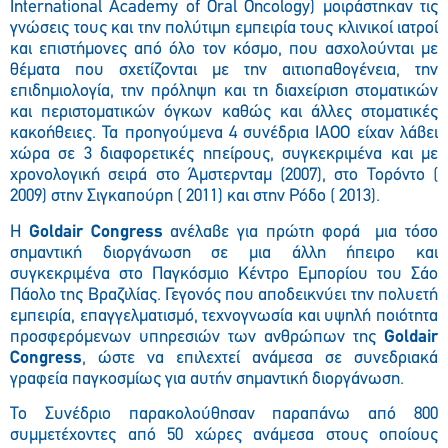
International Academy of Oral Oncology
) μοιράστηκαν τις
γνώσεις τους και την πολύτιμη εμπειρία τους κλινικοί ιατροί
και επιστήμονες από όλο τον κόσμο, που ασχολούνται με
θέματα που σχετίζονται με την αιτιοπαθογένεια, την
επιδημιολογία, την πρόληψη και τη διαχείριση στοματικών
και περιστοματικών όγκων καθώς και άλλες στοματικές
κακοήθειες. Τα προηγούμενα 4 συνέδρια
IAOO
είχαν λάβει
χώρα σε 3 διαφορετικές ηπείρους, συγκεκριμένα και με
χρονολογική σειρά στο Άμστερνταμ (2007), στο Τορόντο (
2009) στην Σιγκαπούρη ( 2011) και στην Ρόδο ( 2013).
H
Goldair Congress
ανέλαβε για πρώτη φορά μια τόσο
σημαντική διοργάνωση σε μια άλλη ήπειρο και
συγκεκριμένα στο Παγκόσμιο Κέντρο Εμπορίου του Σάο
Πάολο της Βραζιλίας. Γεγονός που αποδεικνύει την πολυετή
εμπειρία, επαγγελματισμό, τεχνογνωσία και υψηλή ποιότητα
προσφερόμενων υπηρεσιών των ανθρώπων της
Goldair
Congress
, ώστε να επιλεχτεί ανάμεσα σε συνεδριακά
γραφεία παγκοσμίως για αυτήν σημαντική διοργάνωση.
Το Συνέδριο παρακολούθησαν παραπάνω από 800
συμμετέχοντες από 50 χώρες ανάμεσα στους οποίους