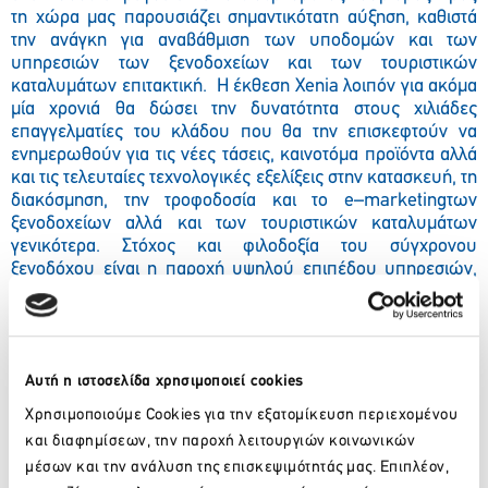
τη χώρα μας παρουσιάζει σημαντικότατη αύξηση, καθιστά
την ανάγκη για αναβάθμιση των υποδομών και των
υπηρεσιών των ξενοδοχείων και των τουριστικών
καταλυμάτων επιτακτική.
Η έκθεση
Xenia
λοιπόν για ακόμα
μία χρονιά θα δώσει την δυνατότητα στους χιλιάδες
επαγγελματίες του κλάδου που θα την επισκεφτούν να
ενημερωθούν για τις νέες τάσεις, καινοτόμα προϊόντα αλλά
και τις τελευταίες τεχνολογικές εξελίξεις στην κατασκευή, τη
διακόσμηση, την τροφοδοσία και το
e
–
marketing
των
ξενοδοχείων αλλά και των τουριστικών καταλυμάτων
γενικότερα. Στόχος και φιλοδοξία του σύγχρονου
ξενοδόχου είναι η παροχή υψηλού επιπέδου υπηρεσιών,
είτε πρόκειται για τα κλασικά
facilities
του ξενοδοχείου είτε
για νέες εμπειρίες που θέλει να προσφέρει στον πελάτη του,
όπως για παράδειγμα το
bar
και το εστιατόριο –
εγκαταστάσεις που αποτελούν βασικά σημεία έλξης για τους
Αυτή η ιστοσελίδα χρησιμοποιεί cookies
κατοίκους του ξενοδοχείου και πρέπει να αντικατοπτρίζουν
το κύρος του ξενοδοχείου. Οι 550 εκθέτες της
Xenia
,
Χρησιμοποιούμε Cookies για την εξατομίκευση περιεχομένου
έρχονται να καλύψουν κάθε ανάγκη που μπορεί να έχει ο
και διαφημίσεων, την παροχή λειτουργιών κοινωνικών
σύγχρονος ξενοδόχος, παρουσιάζοντας μία τεράστια γκάμα
μέσων και την ανάλυση της επισκεψιμότητάς μας. Επιπλέον,
προϊόντων και υπηρεσιών. Οι ιδιοκτήτες αλλά και τα