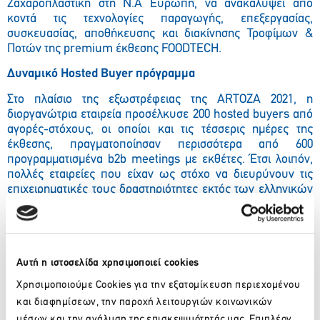
Ζαχαροπλαστική στη Ν.Α Ευρώπη, να ανακαλύψει από
κοντά τις τεχνολογίες παραγωγής, επεξεργασίας,
συσκευασίας, αποθήκευσης και διακίνησης Τροφίμων &
Ποτών της premium έκθεσης FOODTECH.
Δυναμικό Hosted Buyer πρόγραμμα
Στο πλαίσιο της εξωστρέφειας της ARTOZA 2021, η
διοργανώτρια εταιρεία
προσέλκυσε
200 hosted buyers από
αγορές-στόχου
ς
, οι οποίοι
κα
ι τις τέσσερις ημέρες της
έκθεσης,
πραγματοποίησαν
περισσότερα από 600
προγραμματισμένα b2b meetings με
εκθέτες.
Έτσι λοιπόν,
πολλές εταιρείες που είχαν ως στόχο να διευρύνουν τις
επιχειρηματικές τους δραστηριότητες εκτός των ελληνικών
συνόρων κατάφεραν να συναντήσουν κάτω από την ίδια
στέγη key buyers από όλο τον κόσμο, γεγονός που δείχνει
τη δυναμική της έκθεσης για περαιτέρω διεθνοποίηση στο
μέλλον.
Αξίζει να σημειωθεί ότι οι 200 hosted buyers του
προγράμματος προέρχον
ταν
από αγορές – στόχους από
Αυτή η ιστοσελίδα χρησιμοποιεί cookies
ολόκληρο τον κόσμο, όπως η Αίγυπτος, το Ισραήλ, ο
Χρησιμοποιούμε Cookies για την εξατομίκευση περιεχομένου
Λίβανος, η Ιορδανία, αλλά και από χώρες της Ευρώπης,
και διαφημίσεων, την παροχή λειτουργιών κοινωνικών
όπως: Πολωνία, Ρουμανία, Σλοβενία, Τουρκία, Βουλγαρία,
μέσων και την ανάλυση της επισκεψιμότητάς μας. Επιπλέον,