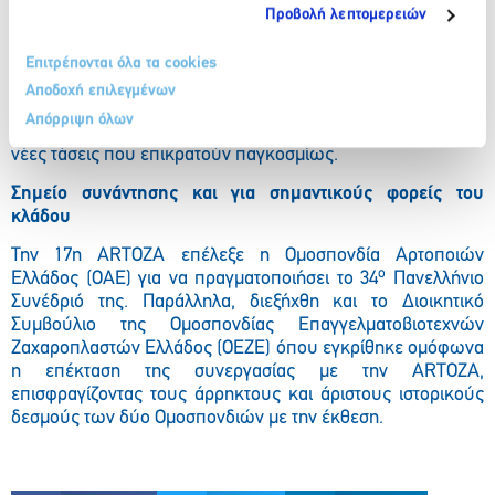
σειρά από παρουσιάσεις και ομιλίες, κεντρίζοντας το
Προβολή λεπτομερειών
ενδιαφέρον τόσο του καταναλωτικού κοινού όσο και των
επαγγελματιών. Το ειδικά διαμορφωμένο stage ήταν
Επιτρέπονται όλα τα cookies
καθημερινά από νωρίς το πρωί κατάμεστο προσφέροντας
Αποδοχή επιλεγμένων
στους εκατοντάδες επισκέπτες πολύτιμες συμβουλές,
Απόρριψη όλων
γνώσεις, τεχνικές και ιδέες, αλλά και παρουσιάζοντας τις
νέες τάσεις που επικρατούν παγκοσμίως.
Σημείο συνάντησης και για σημαντικούς φορείς του
κλάδου
Την 17η ARTOZA επέλεξε η Ομοσπονδία Αρτοποιών
ο
Ελλάδος (ΟΑΕ) για να πραγματοποιήσει το 34
Πανελλήνιο
Συνέδριό της. Παράλληλα, διεξήχθη και το Διοικητικό
Συμβούλιο της Ομοσπονδίας Επαγγελματοβιοτεχνών
Ζαχαροπλαστών Ελλάδος (ΟΕΖΕ) όπου εγκρίθηκε ομόφωνα
η επέκταση της συνεργασίας με την
ARTOZA
,
επισφραγίζοντας τους άρρηκτους και άριστους ιστορικούς
δεσμούς των δύο Ομοσπονδιών με την έκθεση.