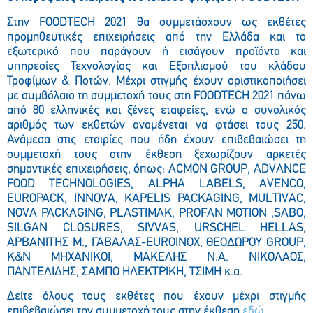
Στην FOODTECH 2021 θα συμμετάσχουν ως εκθέτες
προμηθευτικές επιχειρήσεις από την Ελλάδα και το
εξωτερικό που παράγουν ή εισάγουν προϊόντα και
υπηρεσίες Τεχνολογίας και Εξοπλισμού του κλάδου
Τροφίμων & Ποτών. Μέχρι στιγμής έχουν οριστικοποιήσει
με συμβόλαιο τη συμμετοχή τους στη FOODTECH 2021 πάνω
από 80 ελληνικές και ξένες εταιρείες, ενώ ο συνολικός
αριθμός των εκθετών αναμένεται να φτάσει τους 250.
Ανάμεσα στις εταιρίες που ήδη έχουν επιβεβαιώσει τη
συμμετοχή τους στην έκθεση ξεχωρίζουν αρκετές
σημαντικές επιχειρήσεις, όπως: ACMON GROUP, ADVANCE
FOOD TECHNOLOGIES, ALPHA LABELS, AVENCO,
EUROPACK, INNOVA, KAPELIS PACKAGING, MULTIVAC,
NOVA PACKAGING, PLASTIMAK, PROFAN MOTION ,SABO,
SILGAN CLOSURES, SIVVAS, URSCHEL HELLAS,
ΑΡΒΑΝΙΤΗΣ Μ., ΓΑΒΑΛΑΣ-EUROINOX, ΘΕΟΔΩΡΟΥ GROUP,
Κ&Ν ΜΗΧΑΝΙΚΟΙ, ΜΑΚΕΛΗΣ Ν.Α. ΝΙΚΟΛΑΟΣ,
ΠΑΝΤΕΛΙΔΗΣ, ΣΑΜΠΟ ΗΛΕΚΤΡΙΚΗ, ΤΣΙΜΗ κ.α.
Δείτε όλους τους εκθέτες που έχουν μέχρι στιγμής
επιβεβαιώσει την συμμετοχή τους στην έκθεση
εδώ