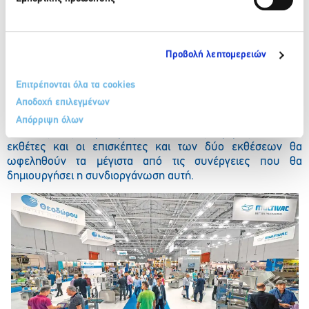
Διεθνείς τάσεις, νέες απαιτήσεις και νομοθεσία για
την συσκευασία τροφίμων και ποτών.
Σημαντικές συνέργειες από την παράλληλη διοργάνωση με
την
ARTOZA
Προβολή λεπτομερειών
Η παράλληλη διοργάνωση της
FOODTECH με την ARTOZA
,
Επιτρέπονται όλα τα cookies
έχει ευρύτατη αποδοχή στην αγορά, όπως προκύπτει και
από τη σχετική έρευνα και θα προσελκύσει μεγάλο αριθμό
Αποδοχή επιλεγμένων
σημαντικών και στοχευμένων επισκεπτών από όλους τους
Απόρριψη όλων
κλάδους της ευρύτερης επισιτιστικής αγοράς. Έτσι, οι
εκθέτες και οι επισκέπτες και των δύο εκθέσεων θα
ωφεληθούν τα μέγιστα από τις συνέργειες που θα
δημιουργήσει η συνδιοργάνωση αυτή.