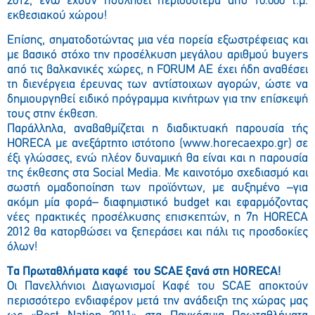
2012, ενώ έχουν πουληθεί περισσότερα από 10.000 τ.μ.
εκθεσιακού χώρου!
Επίσης, σηματοδοτώντας μια νέα πορεία εξωστρέφειας και
με βασικό στόχο την προσέλκυση μεγάλου αριθμού buyers
από τις βαλκανικές χώρες, η FORUM AE έχει ήδη αναθέσει
τη διενέργεια έρευνας των αντίστοιχων αγορών, ώστε να
δημιουργηθεί ειδικό πρόγραμμα κινήτρων για την επίσκεψή
τους στην έκθεση.
Παράλληλα, αναβαθμίζεται η διαδικτυακή παρουσία τής
HORECA με ανεξάρτητο ιστότοπο (www.horecaexpo.gr) σε
έξι γλώσσες, ενώ πλέον δυναμική θα είναι και η παρουσία
της έκθεσης στα Social Media. Με καινοτόμο σχεδιασμό και
σωστή ομαδοποίηση των προϊόντων, με αυξημένο –για
ακόμη μία φορά– διαφημιστικό budget και εφαρμόζοντας
νέες πρακτικές προσέλκυσης επισκεπτών, η 7η HORECA
2012 θα κατορθώσει να ξεπεράσει και πάλι τις προσδοκίες
όλων!
Tα Πρωταθλήματα καφέ του SCAE ξανά στη HORECA!
Οι Πανελλήνιοι Διαγωνισμοί Καφέ του SCAE αποκτούν
περισσότερο ενδιαφέρον μετά την ανάδειξη της χώρας μας