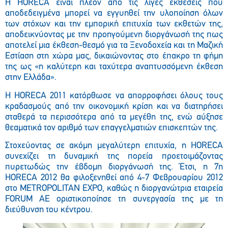
Η HORECA είναι πλέον από τις λίγες εκθέσεις που
αποδεδειγμένα μπορεί να εγγυηθεί την υλοποίηση όλων
των στόχων και την εμπορική επιτυχία των εκθετών της,
αποδεικνύοντας με την προηγούμενη διοργάνωσή της πως
αποτελεί μια έκθεση-θεσμό για τα Ξενοδοχεία και τη Μαζική
Εστίαση στη χώρα μας, δικαιώνοντας στο έπακρο τη φήμη
της ως «η καλύτερη και ταχύτερα αναπτυσσόμενη έκθεση
στην Ελλάδα».
Η HORECA 2011 κατόρθωσε να απορροφήσει όλους τους
κραδασμούς από την οικονομική κρίση και να διατηρήσει
σταθερά τα περισσότερα από τα μεγέθη της, ενώ αύξησε
θεαματικά τον αριθμό των επαγγελματιών επισκεπτών της.
Στοχεύοντας σε ακόμη μεγαλύτερη επιτυχία, η HORECA
συνεχίζει τη δυναμική της πορεία προετοιμάζοντας
πυρετωδώς την έβδομη διοργάνωσή της. Έτσι, η 7η
HORECA 2012 θα φιλοξενηθεί από 4-7 Φεβρουαρίου 2012
στο METROPOLITAN EXPO, καθώς η διοργανώτρια εταιρεία
FORUM AE οριστικοποίησε τη συνεργασία της με τη
διεύθυνση του κέντρου.