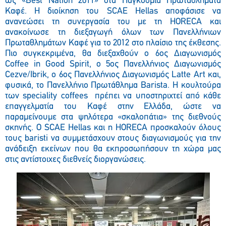
ως «Best Nation 2011» στα Παγκόσμια Πρωταθλήματα
Καφέ. H διοίκηση του SCAE Hellas αποφάσισε να
ανανεώσει τη συνεργασία του με τη HORECA και
ανακοίνωσε τη διεξαγωγή όλων των Πανελλήνιων
Πρωταθλημάτων Καφέ για το 2012 στο πλαίσιο της έκθεσης.
Πιο συγκεκριμένα, θα διεξαχθούν ο 6ος Διαγωνισμός
Coffee in Good Spirit, ο 5ος Πανελλήνιος Διαγωνισμός
Cezve/Ibrik, ο 6ος Πανελλήνιος Διαγωνισμός Latte Art και,
φυσικά, το Πανελλήνιο Πρωτάθλημα Barista. Η κουλτούρα
των speciality coffees πρέπει να υποστηριχτεί από κάθε
επαγγελματία του Καφέ στην Ελλάδα, ώστε να
παραμείνουμε στα ψηλότερα «σκαλοπάτια» της διεθνούς
σκηνής. Ο SCAE Hellas και η ΗΟRECA προσκαλούν όλους
τους baristi να συμμετάσχουν στους διαγωνισμούς για την
ανάδειξη εκείνων που θα εκπροσωπήσουν τη χώρα μας
στις αντίστοιχες διεθνείς διοργανώσεις.