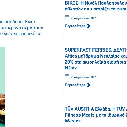
ΒΙΚΟΣ: Η Νικόλ Παυλοπούλου 
αθλητών που στηρίζει το φυσι
6 Αυγούστου 2026
ι απόδοση. Είναι
Περισσότερα
ταυτόχρονα περιέχουν
κέλαιο και φυσικά με
SUPERFAST FERRIES: ΔΕΛΤΙΟ
Attica με Ίδρυμα Νεολαίας κ
20% στα ακτοπλοϊκά εισιτήρι
Νέων
6 Αυγούστου 2026
Περισσότερα
TÜV AUSTRIA Ελλάδα: Η TÜV 
Fitness Meals με το ιδιωτικ
Waste»