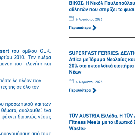
ΒΙΚΟΣ: Η Νικόλ Παυλοπούλου 
αθλητών που στηρίζει το φυσι
6 Αυγούστου 2026
Περισσότερα
Παρακαλώ περιμένετε…
sort
του ομίλου GLK,
SUPERFAST FERRIES: ΔΕΛΤΙΟ
αρτίου 2010. Την ημέρα
Attica με Ίδρυμα Νεολαίας κ
ρμανση του πλανήτη και
20% στα ακτοπλοϊκά εισιτήρι
Νέων
απέστειλε πλέον των
6 Αυγούστου 2026
τες της σε όλο τον
Περισσότερα
του προσωπικού και των
 θέματα, ακολουθεί ένα
TÜV AUSTRIA Ελλάδα: Η TÜV 
ι ψάχνει διαρκώς νέους
Fitness Meals με το ιδιωτικ
Waste»
κληρονομήσαμε από τους