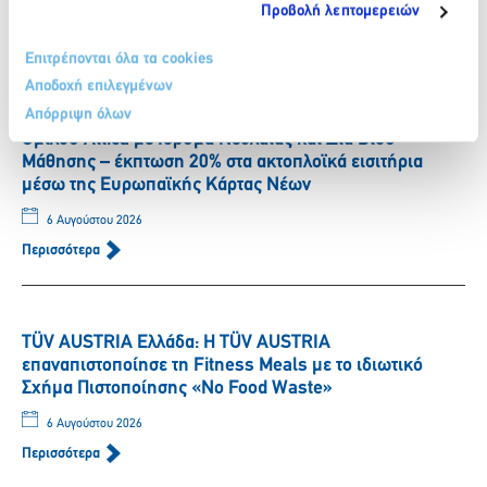
Προβολή λεπτομερειών
Περισσότερα
Επιτρέπονται όλα τα cookies
Αποδοχή επιλεγμένων
SUPERFAST FERRIES: ΔΕΛΤΙΟ ΤΥΠΟΥ – Συνεργασία
Απόρριψη όλων
Ομίλου Attica με Ίδρυμα Νεολαίας και Δια Βίου
Μάθησης – έκπτωση 20% στα ακτοπλοϊκά εισιτήρια
μέσω της Ευρωπαϊκής Κάρτας Νέων
6 Αυγούστου 2026
Περισσότερα
TÜV AUSTRIA Ελλάδα: Η TÜV AUSTRIA
επαναπιστοποίησε τη Fitness Meals με το ιδιωτικό
Σχήμα Πιστοποίησης «No Food Waste»
6 Αυγούστου 2026
Περισσότερα