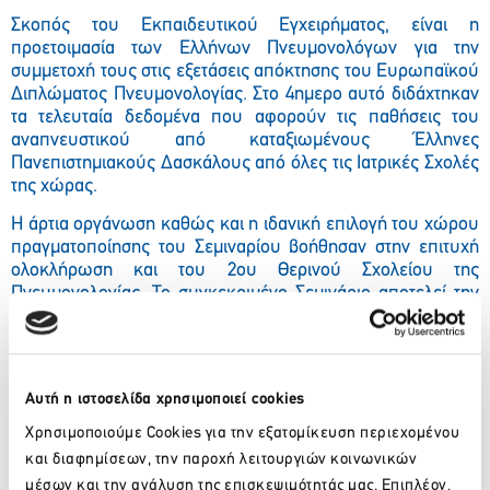
Σκοπός του Εκπαιδευτικού Εγχειρήματος, είναι η
προετοιμασία των Ελλήνων Πνευμονολόγων για την
συμμετοχή τους στις εξετάσεις απόκτησης του Ευρωπαϊκού
Διπλώματος Πνευμονολογίας. Στο 4ημερο αυτό διδάχτηκαν
τα τελευταία δεδομένα που αφορούν τις παθήσεις του
αναπνευστικού από καταξιωμένους Έλληνες
Πανεπιστημιακούς Δασκάλους από όλες τις Ιατρικές Σχολές
της χώρας.
Η άρτια οργάνωση καθώς και η ιδανική επιλογή του χώρου
πραγματοποίησης του Σεμιναρίου βοήθησαν στην επιτυχή
ολοκλήρωση και του 2ου Θερινού Σχολείου της
Πνευμονολογίας. Το συγκεκριμένο Σεμινάριο αποτελεί την
δεύτερη ελληνική προσπάθεια στις Ευρωπαϊκές Εξετάσεις
Πνευμονολογίας και ευελπιστούμε να στεφθεί με την ίδια
επιτυχία όπως και την περυσινή απόλυτη επιτυχία των
Ελλήνων συμμετεχόντων στις εξετάσεις του Ευρωπαϊκού
Αυτή η ιστοσελίδα χρησιμοποιεί cookies
Διπλώματος της Πνευμονολογίας.
Χρησιμοποιούμε Cookies για την εξατομίκευση περιεχομένου
και διαφημίσεων, την παροχή λειτουργιών κοινωνικών
μέσων και την ανάλυση της επισκεψιμότητάς μας. Επιπλέον,