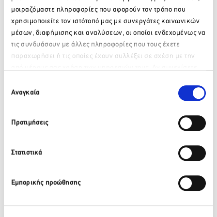
Facebook
Twitter
LinkedIn
μοιραζόμαστε πληροφορίες που αφορούν τον τρόπο που
χρησιμοποιείτε τον ιστότοπό μας με συνεργάτες κοινωνικών
μέσων, διαφήμισης και αναλύσεων, οι οποίοι ενδεχομένως να
τις συνδυάσουν με άλλες πληροφορίες που τους έχετε
Πίσω
παραχωρήσει ή τις οποίες έχουν συλλέξει σε σχέση με την
Πρόσφατα νέα
από μέρους σας χρήση των υπηρεσιών τους. Αν συνεχίσετε
Παρακαλώ περιμένετε…
να χρησιμοποιείτε την ιστοσελίδα μας, συναινείτε στη χρήση
Επιλογή
των Cookies μας.
Αναγκαία
συγκατάθεσης
ΒΙΚΟΣ: Το φυσικό μεταλλικό νερό ΒΙΚΟΣ στο πλευρό της
αθλήτριας Γεωργίας Δαμασιώτη
Προτιμήσεις
6 Αυγούστου 2026
Περισσότερα
Στατιστικά
ΒΙΚΟΣ: Η Νικόλ Παυλοπούλου εντάσσεται στην ομάδα
Εμπορικής προώθησης
των αθλητών που στηρίζει το φυσικό μεταλλικό νερό
ΒΙΚΟΣ.
6 Αυγούστου 2026