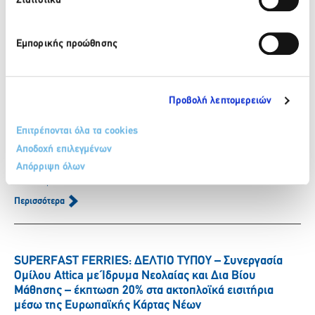
Στατιστικά
ΒΙΚΟΣ: Το φυσικό μεταλλικό νερό ΒΙΚΟΣ στο πλευρό της
αθλήτριας Γεωργίας Δαμασιώτη
Εμπορικής προώθησης
6 Αυγούστου 2026
Περισσότερα
Προβολή λεπτομερειών
ΒΙΚΟΣ: Η Νικόλ Παυλοπούλου εντάσσεται στην ομάδα
Επιτρέπονται όλα τα cookies
των αθλητών που στηρίζει το φυσικό μεταλλικό νερό
Αποδοχή επιλεγμένων
ΒΙΚΟΣ.
Απόρριψη όλων
6 Αυγούστου 2026
Περισσότερα
SUPERFAST FERRIES: ΔΕΛΤΙΟ ΤΥΠΟΥ – Συνεργασία
Ομίλου Attica με Ίδρυμα Νεολαίας και Δια Βίου
Μάθησης – έκπτωση 20% στα ακτοπλοϊκά εισιτήρια
μέσω της Ευρωπαϊκής Κάρτας Νέων