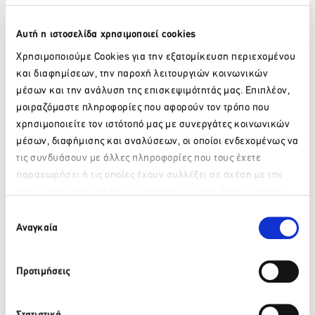
Αυτή η ιστοσελίδα χρησιμοποιεί cookies
Χρησιμοποιούμε Cookies για την εξατομίκευση περιεχομένου
και διαφημίσεων, την παροχή λειτουργιών κοινωνικών
μέσων και την ανάλυση της επισκεψιμότητάς μας. Επιπλέον,
μοιραζόμαστε πληροφορίες που αφορούν τον τρόπο που
χρησιμοποιείτε τον ιστότοπό μας με συνεργάτες κοινωνικών
μέσων, διαφήμισης και αναλύσεων, οι οποίοι ενδεχομένως να
τις συνδυάσουν με άλλες πληροφορίες που τους έχετε
παραχωρήσει ή τις οποίες έχουν συλλέξει σε σχέση με την
από μέρους σας χρήση των υπηρεσιών τους. Αν συνεχίσετε
Facebook
Twitter
LinkedIn
Παρακαλώ περιμένετε…
να χρησιμοποιείτε την ιστοσελίδα μας, συναινείτε στη χρήση
Επιλογή
των Cookies μας.
Αναγκαία
συγκατάθεσης
Πίσω
Προτιμήσεις
Πρόσφατα νέα