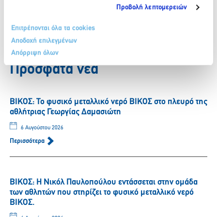
Προβολή λεπτομερειών
Facebook
Twitter
LinkedIn
Επιτρέπονται όλα τα cookies
Αποδοχή επιλεγμένων
Πίσω
Απόρριψη όλων
Πρόσφατα νέα
ΒΙΚΟΣ: Το φυσικό μεταλλικό νερό ΒΙΚΟΣ στο πλευρό της
αθλήτριας Γεωργίας Δαμασιώτη
6 Αυγούστου 2026
Περισσότερα
ΒΙΚΟΣ: Η Νικόλ Παυλοπούλου εντάσσεται στην ομάδα
των αθλητών που στηρίζει το φυσικό μεταλλικό νερό
ΒΙΚΟΣ.