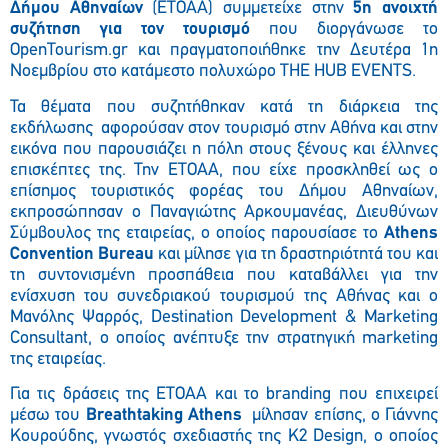
Δήμου Αθηναίων
(ETOAA) συμμετείχε στην
5η ανοιχτή
συζήτηση για τον τουρισμό
που διοργάνωσε το
OpenTourism.gr και πραγματοποιήθηκε την Δευτέρα 1η
Νοεμβρίου στο κατάμεστο πολυχώρο THE HUB EVENTS.
Τα θέματα που συζητήθηκαν κατά τη διάρκεια της
εκδήλωσης αφορούσαν στον τουρισμό στην Αθήνα και στην
εικόνα που παρουσιάζει η πόλη στους ξένους και έλληνες
επισκέπτες της. Την ΕΤΟΑΑ, που είχε προσκληθεί ως ο
επίσημος τουριστικός φορέας του Δήμου Αθηναίων,
εκπροσώπησαν ο Παναγιώτης Αρκουμανέας, Διευθύνων
Σύμβουλος της εταιρείας, ο οποίος παρουσίασε το
Athens
Convention Bureau
και μίλησε για τη δραστηριότητά του και
τη συντονισμένη προσπάθεια που καταβάλλει για την
ενίσχυση του συνεδριακού τουρισμού της Αθήνας και ο
Μανόλης Ψαρρός, Destination Development & Marketing
Consultant, ο οποίος ανέπτυξε την στρατηγική marketing
της εταιρείας.
Για τις δράσεις της ΕΤΟΑΑ και το branding που επιχειρεί
μέσω του
Breathtaking Athens
μίλησαν επίσης, ο Γιάννης
Κουρούδης, γνωστός σχεδιαστής της Κ2 Design, ο οποίος