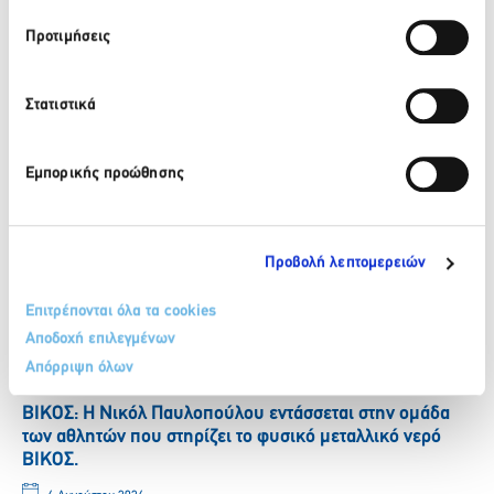
Facebook
Twitter
LinkedIn
Προτιμήσεις
Στατιστικά
Πίσω
Πρόσφατα νέα
Εμπορικής προώθησης
ΒΙΚΟΣ: Το φυσικό μεταλλικό νερό ΒΙΚΟΣ στο πλευρό της
αθλήτριας Γεωργίας Δαμασιώτη
Προβολή λεπτομερειών
6 Αυγούστου 2026
Επιτρέπονται όλα τα cookies
Περισσότερα
Αποδοχή επιλεγμένων
Απόρριψη όλων
ΒΙΚΟΣ: Η Νικόλ Παυλοπούλου εντάσσεται στην ομάδα
των αθλητών που στηρίζει το φυσικό μεταλλικό νερό
ΒΙΚΟΣ.