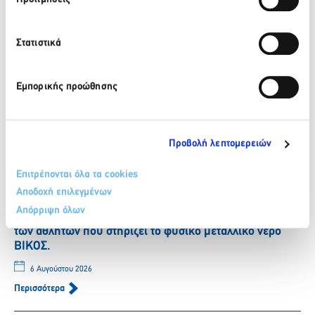
Πίσω
Στατιστικά
Πρόσφατα νέα
Εμπορικής προώθησης
ΒΙΚΟΣ: Το φυσικό μεταλλικό νερό ΒΙΚΟΣ στο πλευρό της
αθλήτριας Γεωργίας Δαμασιώτη
6 Αυγούστου 2026
Προβολή λεπτομερειών
Περισσότερα
Επιτρέπονται όλα τα cookies
Αποδοχή επιλεγμένων
Απόρριψη όλων
ΒΙΚΟΣ: Η Νικόλ Παυλοπούλου εντάσσεται στην ομάδα
των αθλητών που στηρίζει το φυσικό μεταλλικό νερό
ΒΙΚΟΣ.
6 Αυγούστου 2026
Περισσότερα