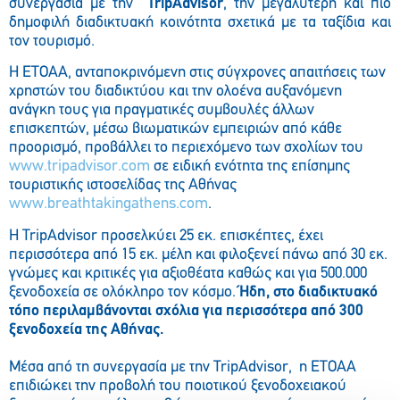
συνεργασία με την
TripAdvisor
, την μεγαλύτερη και πιο
δημοφιλή διαδικτυακή κοινότητα σχετικά με τα ταξίδια και
τον τουρισμό.
Η ΕΤΟΑΑ, ανταποκρινόμενη στις σύγχρονες απαιτήσεις των
χρηστών του διαδικτύου και την ολοένα αυξανόμενη
ανάγκη τους για πραγματικές συμβουλές άλλων
επισκεπτών, μέσω βιωματικών εμπειριών από κάθε
προορισμό, προβάλλει το περιεχόμενο των σχολίων του
www.tripadvisor.com
σε ειδική ενότητα της επίσημης
τουριστικής ιστοσελίδας της Αθήνας
www.breathtakingathens.com
.
Η TripAdvisor προσελκύει 25 εκ. επισκέπτες, έχει
περισσότερα από 15 εκ. μέλη και φιλοξενεί πάνω από 30 εκ.
γνώμες και κριτικές για αξιοθέατα καθώς και για 500.000
ξενοδοχεία σε ολόκληρο τον κόσμο.
Ήδη, στο διαδικτυακό
τόπο περιλαμβάνονται σχόλια για περισσότερα από 300
ξενοδοχεία της Αθήνας.
Μέσα από τη συνεργασία με την TripΑdvisor, η ΕΤΟΑΑ
επιδιώκει την προβολή του ποιοτικού ξενοδοχειακού