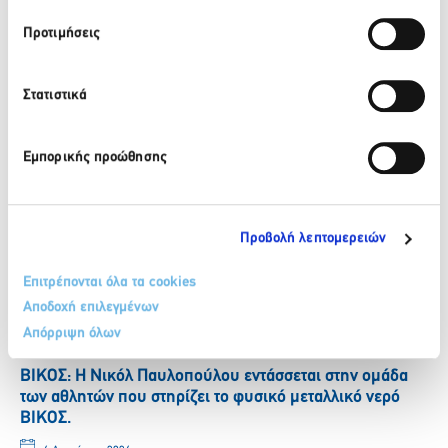
Facebook
Twitter
LinkedIn
Προτιμήσεις
Στατιστικά
Πίσω
Πρόσφατα νέα
Εμπορικής προώθησης
ΒΙΚΟΣ: Το φυσικό μεταλλικό νερό ΒΙΚΟΣ στο πλευρό της
αθλήτριας Γεωργίας Δαμασιώτη
Προβολή λεπτομερειών
6 Αυγούστου 2026
Επιτρέπονται όλα τα cookies
Περισσότερα
Αποδοχή επιλεγμένων
Απόρριψη όλων
ΒΙΚΟΣ: Η Νικόλ Παυλοπούλου εντάσσεται στην ομάδα
των αθλητών που στηρίζει το φυσικό μεταλλικό νερό
ΒΙΚΟΣ.