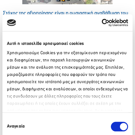
Στόχος της αξιοποίησης είναι η ουσιαστική αναβάθμιση του
ακινήτου και η μετατροπή του σε έναν σύγχρονο πυρήνα
επιχειρηματικής, τουριστικής και πολιτιστικής ανάπτυξης,
συμβάλλοντας παράλληλα στην ανάδειξη της ευρύτερης
περιοχής και των ιδιαίτερων χαρακτηριστικών της πόλης
Αυτή η ιστοσελίδα χρησιμοποιεί cookies
των Χανίων.
Χρησιμοποιούμε Cookies για την εξατομίκευση περιεχομένου
Η διάρκεια του ηλεκτρονικού διαγωνισμού έχει οριστεί έως
και διαφημίσεων, την παροχή λειτουργιών κοινωνικών
τις 03/07/2026 και οι σχετικοί όροι και προϋποθέσεις
μέσων και την ανάλυση της επισκεψιμότητάς μας. Επιπλέον,
συμμετοχής είναι αναρτημένοι στην πλατφόρμα
www.e-
publicrealestate.gr
.
μοιραζόμαστε πληροφορίες που αφορούν τον τρόπο που
χρησιμοποιείτε τον ιστότοπό μας με συνεργάτες κοινωνικών
Για περισσότερες πληροφορίες και ενημέρωση σχετικά με
μέσων, διαφήμισης και αναλύσεων, οι οποίοι ενδεχομένως να
την ΕΤΑΔ, μπορείτε να ανατρέξετε στην
ιστοσελίδα
της
τις συνδυάσουν με άλλες πληροφορίες που τους έχετε
Εταιρείας.
παραχωρήσει ή τις οποίες έχουν συλλέξει σε σχέση με την
Πληροφορίες για τα ΜΜΕ: Ρόη Χάικου, +30 6977560728,
από μέρους σας χρήση των υπηρεσιών τους. Αν συνεχίσετε
rhaikou@hppc.gr
Παρακαλώ περιμένετε…
να χρησιμοποιείτε την ιστοσελίδα μας, συναινείτε στη χρήση
Επιλογή
των Cookies μας.
Αναγκαία
συγκατάθεσης