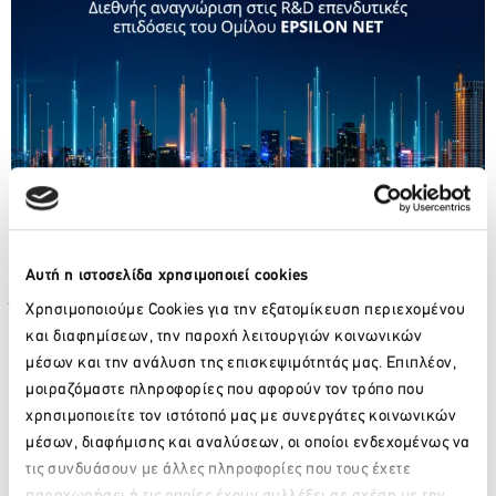
Η λίστα The 2024 EU Industrial R&D Investment
Scoreboard
που συντάσσεται από την
Ευρωπαϊκή
Επιτροπή
παρακολουθεί και αξιολογεί την απόδοση των
Αυτή η ιστοσελίδα χρησιμοποιεί cookies
κορυφαίων επενδυτών βιομηχανικής R&D της Ευρωπαϊκής
Ένωσης, έναντι των ομότιμών τους παγκοσμίως.
Χρησιμοποιούμε Cookies για την εξατομίκευση περιεχομένου
Ακολουθώντας πρακτικές ανοικτών δεδομένων, η
και διαφημίσεων, την παροχή λειτουργιών κοινωνικών
υποκείμενη βάση δεδομένων του Scoreboard γίνεται
μέσων και την ανάλυση της επισκεψιμότητάς μας. Επιπλέον,
δημόσια διαθέσιμη στο διαδίκτυο για να επιτρέψει σε
μοιραζόμαστε πληροφορίες που αφορούν τον τρόπο που
ενδιαφερόμενους φορείς, όπως εταιρείες, υπεύθυνους
χρησιμοποιείτε τον ιστότοπό μας με συνεργάτες κοινωνικών
χάραξης πολιτικής και ερευνητές να ενημερωθούν
μέσων, διαφήμισης και αναλύσεων, οι οποίοι ενδεχομένως να
αναλυτικά για τις επιδόσεις των χωρών και των εταιρειών
τις συνδυάσουν με άλλες πληροφορίες που τους έχετε
στην Ευρωπαϊκή Ένωση.