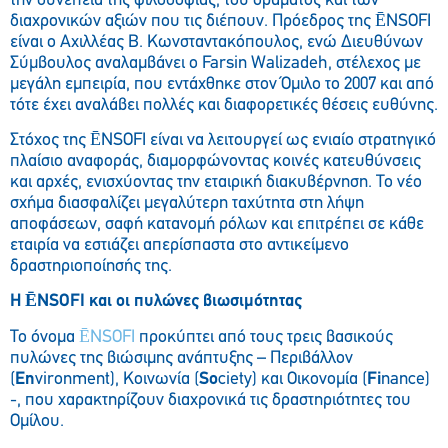
την συνέπεια της φιλοσοφίας, του οράματος και των
διαχρονικών αξιών που τις διέπουν. Πρόεδρος της ĒNSOFI
είναι ο Αχιλλέας Β. Κωνσταντακόπουλος, ενώ Διευθύνων
Σύμβουλος αναλαμβάνει ο Farsin Walizadeh, στέλεχος με
μεγάλη εμπειρία, που εντάχθηκε στον Όμιλο το 2007 και από
τότε έχει αναλάβει πολλές και διαφορετικές θέσεις ευθύνης.
Στόχος της ĒNSOFI είναι να λειτουργεί ως ενιαίο στρατηγικό
πλαίσιο αναφοράς, διαμορφώνοντας κοινές κατευθύνσεις
και αρχές, ενισχύοντας την εταιρική διακυβέρνηση. Το νέο
σχήμα διασφαλίζει μεγαλύτερη ταχύτητα στη λήψη
αποφάσεων, σαφή κατανομή ρόλων και επιτρέπει σε κάθε
εταιρία να εστιάζει απερίσπαστα στο αντικείμενο
δραστηριοποίησής της.
Η ĒNSOFI και οι πυλώνες βιωσιμότητας
Το όνομα
ĒNSOFI
προκύπτει από τους τρεις βασικούς
πυλώνες της βιώσιμης ανάπτυξης – Περιβάλλον
(
En
vironment), Κοινωνία (
So
ciety) και Οικονομία (
Fi
nance)
-, που χαρακτηρίζουν διαχρονικά τις δραστηριότητες του
Ομίλου.