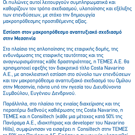
Οι πυλώνες αυτοί λειτουργούν συμπληρωματικά και
καθορίζουν τον τρόπο σχεδιασμού, υλοποίησης και εξέλιξης
των επενδύσεων, με στόχο την δημιουργία
μακροπρόθεσμης προστιθέμενης αξίας.
Εστίαση στον μακροπρόθεσμο αναπτυξιακό σχεδιασμό
στην Μεσσηνία
Στο πλαίσιο της απλοποίησης της εταιρικής δομής, της
ενδυνάμωσης της εταιρικής ταυτότητας και της
αναγνωρισιμότητας κάθε δραστηριότητας, η ΤΕΜΕΣ Α.Ε. θα
χρησιμοποιεί εφεξής τον διακριτικό τίτλο Costa Navarino
Α.Ε., με αποκλειστική εστίαση στο σύνολο των επενδύσεων
και τον μακροπρόθεσμο αναπτυξιακό σχεδιασμό του Ομίλου
στην Μεσσηνία, πάντα υπό την ηγεσία του Διευθύνοντα
Συμβούλου, Ευγένιου Δενδρινού.
Παράλληλα, στο πλαίσιο της ενιαίας διαχείρισης και της
περαιτέρω διεθνούς καθιέρωσης της Costa Navarino, η
ΤΕΜΕΣ και η Consiltech (κάθε μια μέτοχος κατά 50% της
Πανόραμα Α.Ε., ιδιοκτήτριας και developer του Navarino
Hills), συμφώνησαν να εισφέρει η Consiltech στην ΤΕΜΕΣ