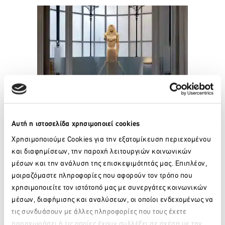
Η εν λόγω χορηγία εντάσσεται σε ένα ευρύτερο πλαίσιο
Αυτή η ιστοσελίδα χρησιμοποιεί cookies
ενεργειών του Ομίλου που προάγουν τον βιώσιμο τουρισμό
Χρησιμοποιούμε Cookies για την εξατομίκευση περιεχομένου
και την πολιτιστική συνείδηση στις Κυκλάδες, στοχεύοντας
στην ουσιαστική σύνδεση του επισκέπτη με την
και διαφημίσεων, την παροχή λειτουργιών κοινωνικών
αυθεντικότητα των τόπων. Η έκθεση, με επιστημονική
μέσων και την ανάλυση της επισκεψιμότητάς μας. Επιπλέον,
επιμέλεια των Δρ. Δημήτρη Αθανασούλη, Δρ. Παναγιώτη
μοιραζόμαστε πληροφορίες που αφορούν τον τρόπο που
Ιωσήφ και Δρ. Ιωάννη Φάππα, φωτίζει αθέατες πτυχές της
χρησιμοποιείτε τον ιστότοπό μας με συνεργάτες κοινωνικών
γυναικείας παρουσίας στις Κυκλάδες μέσα από
μέσων, διαφήμισης και αναλύσεων, οι οποίοι ενδεχομένως να
αρχαιολογικά ευρήματα και αφηγήσεις.
τις συνδυάσουν με άλλες πληροφορίες που τους έχετε
Με αυτή την υποστήριξη, ο Όμιλος Empiria ενδυναμώνει
παραχωρήσει ή τις οποίες έχουν συλλέξει σε σχέση με την