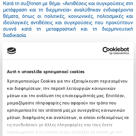
Κατά τη συζήτηση με θέμα: «Αντιθέσεις και συγκρούσεις στη
μετάφραση και τη διερμηνεία» αναλύθηκαν ενδιαφέροντα
θέματα, όπως οι πολιτικές, κοινωνικές, πολιτισμικές και
ιδεολογικές αντιθέσεις και συγκρούσεις που προκύπτουν
συχνά κατά τη μεταφραστική και τη διερμηνευτική
διαδικασία.
Facebook
Twitter
LinkedIn
Αυτή η ιστοσελίδα χρησιμοποιεί cookies
Χρησιμοποιούμε Cookies για την εξατομίκευση περιεχομένου
Πίσω
και διαφημίσεων, την παροχή λειτουργιών κοινωνικών
μέσων και την ανάλυση της επισκεψιμότητάς μας. Επιπλέον,
Πρόσφατα νέα
μοιραζόμαστε πληροφορίες που αφορούν τον τρόπο που
χρησιμοποιείτε τον ιστότοπό μας με συνεργάτες κοινωνικών
μέσων, διαφήμισης και αναλύσεων, οι οποίοι ενδεχομένως να
ΒΙΚΟΣ: Το φυσικό μεταλλικό νερό ΒΙΚΟΣ στο πλευρό της
τις συνδυάσουν με άλλες πληροφορίες που τους έχετε
αθλήτριας Γεωργίας Δαμασιώτη
παραχωρήσει ή τις οποίες έχουν συλλέξει σε σχέση με την
6 Αυγούστου 2026