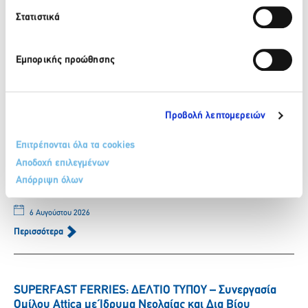
Πρόσφατα νέα
Στατιστικά
ΒΙΚΟΣ: Το φυσικό μεταλλικό νερό ΒΙΚΟΣ στο πλευρό της
Εμπορικής προώθησης
αθλήτριας Γεωργίας Δαμασιώτη
6 Αυγούστου 2026
Περισσότερα
Προβολή λεπτομερειών
Επιτρέπονται όλα τα cookies
ΒΙΚΟΣ: Η Νικόλ Παυλοπούλου εντάσσεται στην ομάδα
Αποδοχή επιλεγμένων
των αθλητών που στηρίζει το φυσικό μεταλλικό νερό
Απόρριψη όλων
ΒΙΚΟΣ.
6 Αυγούστου 2026
Περισσότερα
SUPERFAST FERRIES: ΔΕΛΤΙΟ ΤΥΠΟΥ – Συνεργασία
Ομίλου Attica με Ίδρυμα Νεολαίας και Δια Βίου