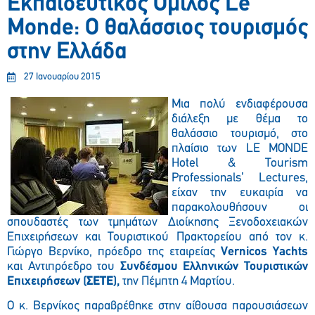
Εκπαιδευτικός Όμιλος Le
Monde: Ο θαλάσσιος τουρισμός
στην Ελλάδα
27 Ιανουαρίου 2015
Μια πολύ ενδιαφέρουσα
διάλεξη με θέμα το
θαλάσσιο τουρισμό, στο
πλαίσιο των LE MONDE
Hotel & Tourism
Professionals’ Lectures,
είχαν την ευκαιρία να
παρακολουθήσουν οι
σπουδαστές των τμημάτων Διοίκησης Ξενοδοχειακών
Επιχειρήσεων και Τουριστικού Πρακτορείου από τον κ.
Γιώργο Βερνίκο, πρόεδρο της εταιρείας
Vernicos Yachts
και Αντιπρόεδρο του
Συνδέσμου Ελληνικών Τουριστικών
Επιχειρήσεων (
ΣΕΤΕ
),
την Πέμπτη 4 Μαρτίου.
Ο κ. Βερνίκος παραβρέθηκε στην αίθουσα παρουσιάσεων