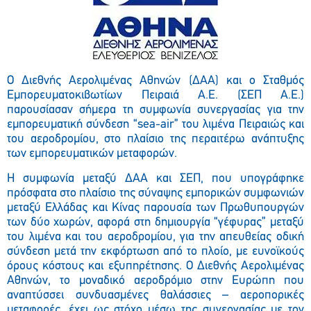
O Διεθνής Αερολιμένας Αθηνών (ΔΑΑ) και ο Σταθμός
Εμπορευματοκιβωτίων Πειραιά Α.Ε. (ΣΕΠ Α.Ε.)
παρουσίασαν σήμερα τη συμφωνία συνεργασίας για την
εμπορευματική σύνδεση “sea-air” του λιμένα Πειραιώς και
του αεροδρομίου, στο πλαίσιο της περαιτέρω ανάπτυξης
των εμπορευματικών μεταφορών.
Η συμφωνία μεταξύ ΔΑΑ και ΣΕΠ, που υπογράφηκε
πρόσφατα στο πλαίσιο της σύναψης εμπορικών συμφωνιών
μεταξύ Ελλάδας και Κίνας παρουσία των Πρωθυπουργών
των δύο χωρών, αφορά στη δημιουργία “γέφυρας” μεταξύ
του λιμένα και του αεροδρομίου, για την απευθείας οδική
σύνδεση μετά την εκφόρτωση από το πλοίο, με ευνοϊκούς
όρους κόστους και εξυπηρέτησης. Ο Διεθνής Αερολιμένας
Αθηνών, το μοναδικό αεροδρόμιο στην Ευρώπη που
αναπτύσσει συνδυασμένες θαλάσσιες – αεροπορικές
μεταφορές, έχει ως στόχο μέσω της συνεργασίας με τον