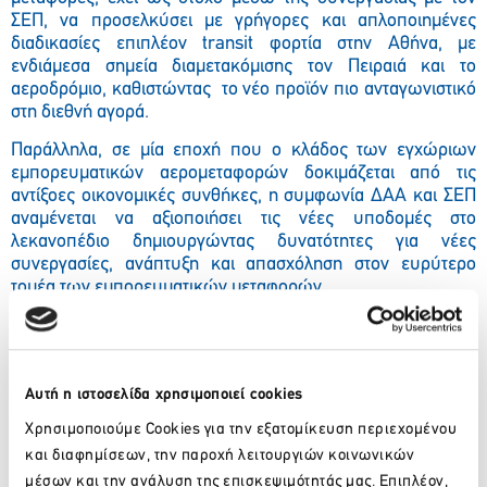
ΣΕΠ, να προσελκύσει με γρήγορες και απλοποιημένες
διαδικασίες επιπλέον transit φορτία στην Αθήνα, με
ενδιάμεσα σημεία διαμετακόμισης τον Πειραιά και το
αεροδρόμιο, καθιστώντας το νέο προϊόν πιο ανταγωνιστικό
στη διεθνή αγορά.
Παράλληλα, σε μία εποχή που ο κλάδος των εγχώριων
εμπορευματικών αερομεταφορών δοκιμάζεται από τις
αντίξοες οικονομικές συνθήκες, η συμφωνία ΔΑΑ και ΣΕΠ
αναμένεται να αξιοποιήσει τις νέες υποδομές στο
λεκανοπέδιο δημιουργώντας δυνατότητες για νέες
συνεργασίες, ανάπτυξη και απασχόληση στον ευρύτερο
τομέα των εμπορευματικών μεταφορών.
«Η περαιτέρω ανάπτυξη συνδυασμένης θαλάσσιας-
αεροπορικής μεταφοράς συνεχίζει να αποτελεί βασικό
κομμάτι της αναπτυξιακής φιλοσοφίας μας και της
εξωστρέφειας της εταιρείας αεροδρομίου», δήλωσε ο
Αυτή η ιστοσελίδα χρησιμοποιεί cookies
Διευθυντής Εμπορευματικής Ανάπτυξης του ΔΑΑ, Αλέξης
Χρησιμοποιούμε Cookies για την εξατομίκευση περιεχομένου
Σιώρης. «Ειδικά εν μέσω της δύσκολης περιόδου για τον
και διαφημίσεων, την παροχή λειτουργιών κοινωνικών
κλάδο μας, η «συν-ένωση» των δυνάμεων με την ΣΕΠ, ένα
μέσων και την ανάλυση της επισκεψιμότητάς μας. Επιπλέον,
σημαντικό «παίκτη» με ισχυρή δυναμική και τεχνογνωσία,