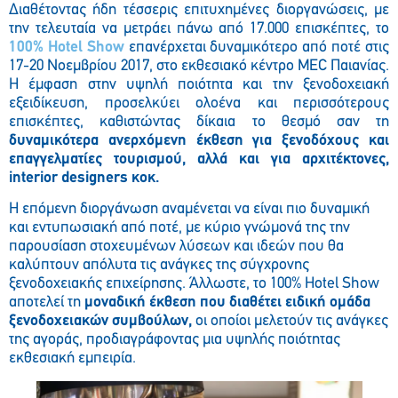
Διαθέτοντας ήδη τέσσερις επιτυχημένες διοργανώσεις, με
την τελευταία να μετράει πάνω από 17.000 επισκέπτες, το
100% Hotel Show
επανέρχεται δυναμικότερο από ποτέ στις
17-20 Νοεμβρίου 2017, στο εκθεσιακό κέντρο MEC Παιανίας.
Η έμφαση στην υψηλή ποιότητα και την ξενοδοχειακή
εξειδίκευση, προσελκύει ολοένα και περισσότερους
επισκέπτες, καθιστώντας δίκαια το θεσμό σαν τη
δυναμικότερα ανερχόμενη έκθεση για ξενοδόχους και
επαγγελματίες τουρισμού, αλλά και για αρχιτέκτονες,
interior
designers
κοκ.
Η επόμενη διοργάνωση αναμένεται να είναι πιο δυναμική
και εντυπωσιακή από ποτέ, με κύριο γνώμονά της την
παρουσίαση στοχευμένων λύσεων και ιδεών που θα
καλύπτουν απόλυτα τις ανάγκες της σύγχρονης
ξενοδοχειακής επιχείρησης. Άλλωστε, το 100% Hotel Show
αποτελεί τη
μοναδική έκθεση που διαθέτει ειδική ομάδα
ξενοδοχειακών συμβούλων,
οι οποίοι μελετούν τις ανάγκες
της αγοράς, προδιαγράφοντας μια υψηλής ποιότητας
εκθεσιακή εμπειρία.