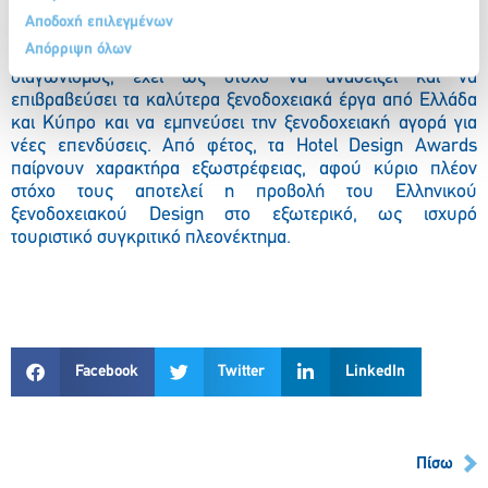
Τα
Hotel Design Awards,
προσυπογράφουν τον κεντρικό
Αποδοχή επιλεγμένων
ρόλο που κατέχει το 100% Hotel Show στην Κατασκευή και
Απόρριψη όλων
την Ανακαίνιση των Ελληνικών ξενοδοχείων. Ο
διαγωνισμός, έχει ως στόχο να αναδείξει και να
επιβραβεύσει τα καλύτερα ξενοδοχειακά έργα από Ελλάδα
και Κύπρο και να εμπνεύσει την ξενοδοχειακή αγορά για
νέες επενδύσεις. Από φέτος, τα Hotel Design Awards
παίρνουν χαρακτήρα εξωστρέφειας, αφού κύριο πλέον
στόχο τους αποτελεί η προβολή του Ελληνικού
ξενοδοχειακού Design στο εξωτερικό, ως ισχυρό
τουριστικό συγκριτικό πλεονέκτημα.
Facebook
Twitter
LinkedIn
Πίσω