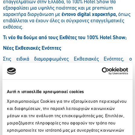
επαγγελματιών στην Ελλάδα, το 100% Hotel Show θα
εξασφαλίσει μια υψηλής ποιότητας και με premium
χαρακτήρα διοργάνωση με
έντονο digital χαρακτήρα,
όπως
επιβάλλεται να έχουν όλες οι σύγχρονες επαγγελματικές
εκθέσεις.
Τι νέο θα δούμε από τους Εκθέτες του 100% Hotel Show;
Νέες Εκθεσιακές Ενότητες
Στις ειδικά διαμορφωμένες Εκθεσιακές Ενότητες, ο
επισκέπτης-ξενοδόχος μπορεί να βρει, ανά κατηγορία,
λύσεις που αφορούν τα διάφορα στάδια ανάπτυξης ενός
ξενοδοχείου. Η ομαδοποίηση ανά κατηγορία βοηθάει στην
προσέλευση στοχευμένου κοινού με μεγαλύτερο
αγοραστικό ενδιαφέρον, ενώ αναδεικνύει ισάξια όλες τις
Αυτή η ιστοσελίδα χρησιμοποιεί cookies
εκθεσιακές συμμετοχές.
Χρησιμοποιούμε Cookies για την εξατομίκευση περιεχομένου
Architecture
και διαφημίσεων, την παροχή λειτουργιών κοινωνικών
Construction
μέσων και την ανάλυση της επισκεψιμότητάς μας. Επιπλέον,
Interior & Exterior Design
μοιραζόμαστε πληροφορίες που αφορούν τον τρόπο που
Services
χρησιμοποιείτε τον ιστότοπό μας με συνεργάτες κοινωνικών
Operation