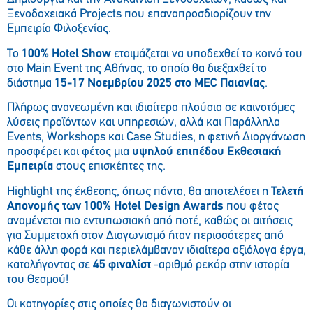
Ξενοδοχειακά Projects που επαναπροσδιορίζουν την
Εμπειρία Φιλοξενίας.
Το
100% Hotel
Show
ετοιμάζεται να υποδεχθεί το κοινό του
στο Main Event της Αθήνας, το οποίο θα διεξαχθεί το
διάστημα
15-17 Νοεμβρίου 2025 στο MEC Παιανίας
.
Πλήρως ανανεωμένη και ιδιαίτερα πλούσια σε καινοτόμες
λύσεις προϊόντων και υπηρεσιών, αλλά και Παράλληλα
Events, Workshops και Case Studies, η φετινή Διοργάνωση
προσφέρει και φέτος μια
υψηλού επιπέδου Εκθεσιακή
Εμπειρία
στους επισκέπτες της.
Highlight της έκθεσης, όπως πάντα, θα αποτελέσει η
Τελετή
Απονομής των 100% Hotel
Design
Awards
που φέτος
αναμένεται πιο εντυπωσιακή από ποτέ, καθώς οι αιτήσεις
για Συμμετοχή στον Διαγωνισμό ήταν περισσότερες από
κάθε άλλη φορά και περιελάμβαναν ιδιαίτερα αξιόλογα έργα,
καταλήγοντας σε
45 φιναλίστ
-αριθμό ρεκόρ στην ιστορία
του Θεσμού!
Οι κατηγορίες στις οποίες θα διαγωνιστούν οι