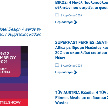
ΒΙΚΟΣ: Η Νικόλ Παυλοπούλου 
αθλητών που στηρίζει το φυσι
6 Αυγούστου 2026
Περισσότερα
Hotel Design Awards by
σεων συμμετοχής καθώς
SUPERFAST FERRIES: ΔΕΛΤΙΟ
Attica με Ίδρυμα Νεολαίας κ
20% στα ακτοπλοϊκά εισιτήρι
Νέων
6 Αυγούστου 2026
Περισσότερα
TÜV AUSTRIA Ελλάδα: Η TÜV 
Fitness Meals με το ιδιωτικ
Waste»