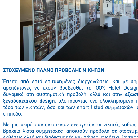
ΣΤΟΧΕΥΜΕΝΟ ΠΛΑΝΟ ΠΡΟΒΟΛΗΣ ΝΙΚΗΤΩΝ
Έπειτα από επτά επιτυχηµένες διοργανώσεις, και µε σηµ
αρχιτέκτονες να έχουν βραβευθεί, τα ΙΟΟ% Hotel Desi
δυναμικά στη συστηµατική προβολή, αλλά και στην
εξωσ
ξενοδοχειακού design
, υλοποιώντας ένα ολοκληρωμένο
τόσο των νικητών, όσο και των short listed συµµετοχών, 
επίπεδο.
Με µια σειρά συντονισµένων ενεργειών, οι νικητές καθώς 
βραχεία λίστα συµµετοχές, αποκτούν προβολή σε στοχευ
εκθέσεις αλλά και διαδικτυακές καµπάνιες, αναδεικνύοντας 