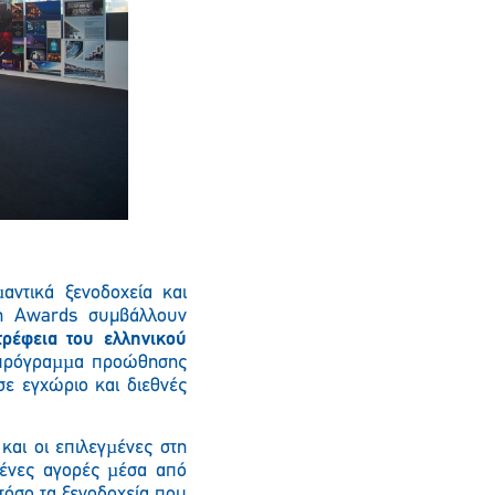
αντικά ξενοδοχεία και
gn Awards συμβάλλουν
τρέφεια του ελληνικού
 πρόγραµµα προώθησης
σε εγχώριο και διεθνές
και οι επιλεγµένες στη
µένες αγορές µέσα από
τόσο τα ξενοδοχεία που