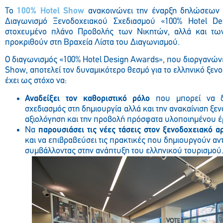
Το
100% Hotel Show
ανακοινώνει την έναρξη δηλώσεων 
Διαγωνισμό Ξενοδοχειακού Σχεδιασμού «100% Hotel De
στοχευμένο πλάνο Προβολής των Νικητών, αλλά και τ
προκριθούν στη Βραχεία Λίστα του Διαγωνισμού.
Ο διαγωνισμός «100% Hotel Design Awards», που διοργανώνε
Show, αποτελεί τον δυναμικότερο θεσμό για το ελληνικό ξενο
έχει ως στόχο να:
Αναδείξει τον καθοριστικό ρόλο
που μπορεί να δι
σχεδιασμός στη δημιουργία αλλά και την ανακαίνιση ξε
αξιολόγηση και την προβολή πρόσφατα υλοποιημένου έ
Να
παρουσιάσει τις νέες τάσεις στον ξενοδοχειακό α
και να επιβραβεύσει τις πρακτικές που δημιουργούν αν
συμβάλλοντας στην ανάπτυξη του ελληνικού τουρισμού