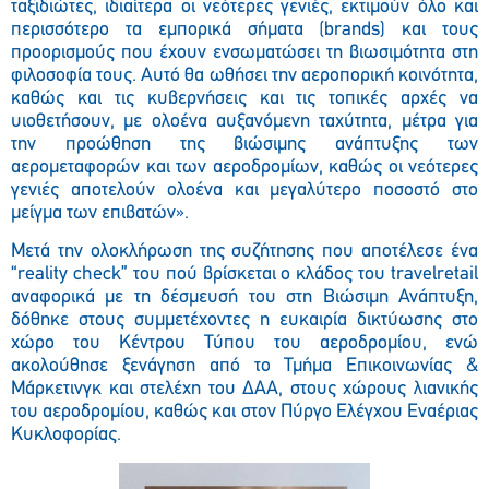
ταξιδιώτες, ιδιαίτερα οι νεότερες γενιές, εκτιμούν όλο και
περισσότερο τα εμπορικά σήματα (brands) και τους
προορισμούς που έχουν ενσωματώσει τη βιωσιμότητα στη
φιλοσοφία τους. Αυτό θα ωθήσει την αεροπορική κοινότητα,
καθώς και τις κυβερνήσεις και τις τοπικές αρχές να
υιοθετήσουν, με ολοένα αυξανόμενη ταχύτητα, μέτρα για
την προώθηση της βιώσιμης ανάπτυξης των
αερομεταφορών και των αεροδρομίων, καθώς οι νεότερες
γενιές αποτελούν ολοένα και μεγαλύτερο ποσοστό στο
μείγμα των επιβατών».
Μετά την ολοκλήρωση της συζήτησης που αποτέλεσε ένα
“reality check” του πού βρίσκεται ο κλάδος του travelretail
αναφορικά με τη δέσμευσή του στη Βιώσιμη Ανάπτυξη,
δόθηκε στους συμμετέχοντες η ευκαιρία δικτύωσης στο
χώρο του Κέντρου Τύπου του αεροδρομίου, ενώ
ακολούθησε ξενάγηση από το Τμήμα Επικοινωνίας &
Μάρκετινγκ και στελέχη του ΔΑΑ, στους χώρους λιανικής
του αεροδρομίου, καθώς και στον Πύργο Ελέγχου Εναέριας
Κυκλοφορίας.