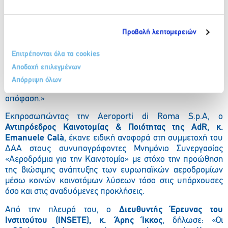
ταξιδιώτες με εξαιρετικές προσφορές και βιώσιμες ιδέες.»,
δήλωσε η
Επικεφαλής Εταιρικής Υπευθυνότητας της Gebr.
Heinemann, κ. Svenja Fischer
. «Έχουμε ενσωματώσει την
Προβολή λεπτομερειών
υπευθυνότητα στην καθημερινή μας εργασία μέσω
συνεχούς διαλόγου με τους πελάτες, τους επιχειρηματικούς
Επιτρέπονται όλα τα cookies
εταίρους και, πάνω από όλα, με τους εργαζόμενούς μας. Για
εμάς, η τέχνη της επιχειρηματικής δράσης έγκειται στην
Αποδοχή επιλεγμένων
προσεκτική στάθμιση των οικολογικών και κοινωνικών
Απόρριψη όλων
προκλήσεων και ευκαιριών για κάθε οικονομική
απόφαση.»
Εκπροσωπώντας την Aeroporti di Roma S.p.A, ο
Αντιπρόεδρος Καινοτομίας & Ποιότητας της AdR, κ.
Emanuele Calà
, έκανε ειδική αναφορά στη συμμετοχή του
ΔΑΑ στους συνυπογράφοντες Μνημόνιο Συνεργασίας
«Αεροδρόμια για την Καινοτομία» με στόχο την προώθηση
της βιώσιμης ανάπτυξης των ευρωπαϊκών αεροδρομίων
μέσω κοινών καινοτόμων λύσεων τόσο στις υπάρχουσες
όσο και στις αναδυόμενες προκλήσεις.
Από την πλευρά του, ο
Διευθυντής Έρευνας του
Ινστιτούτου (INSETE), κ. Άρης Ίκκος
, δήλωσε: «Οι