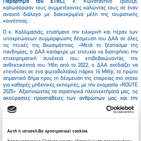
Παράρτημα του ETRC)
, κ. Κωνσταντίνο Τριβυζά,
καλωσόρισαν τους συμμετέχοντες καλώντας τους σε έναν
ανοιχτό διάλογο με διακεκριμένα μέλη της τουριστικής
κοινότητας.
Ο κ. Καλλιμασιάς, επισήμανε την ειλικρινή και πέραν των
υποχρεώσεων συμμόρφωσης δέσμευση του ΔΑΑ σε όλες
τις πτυχές της βιωσιμότητας. «Μετά το ξέσπασμα της
πανδημίας, ο ΔΑΑ κατάφερε με επιτυχία να διατηρήσει την
επιχειρηματική συνέχειά του, επιβεβαιώνοντας την
ανθεκτικότητά του. Ήδη από το 2022, ο ΔΑΑ σχεδιάζει να
επενδύσει σε ένα φωτοβολταϊκό πάρκο 16 MWp, το πρώτο
σημαντικό βήμα προς τη δέσμευση της εταιρείας στο στόχο
για καθαρές μηδενικές εκπομπές, με την ονομασία «ROUTE
2025». Αξιοποιώντας τα στρατηγικά πλεονεκτήματά μας, τις
ακούραστες προσπάθειες των ανθρώπων μας και την
αφοσίωση στις αξίες μας, επωφελούμαστε αυτής της
ευκαιρίας για να επιβεβαιώσουμε τη δέσμευσή μας για τη
δημιουργία βιώσιμης αξίας για όλους τους συμμετόχους.»
Ο Αντιπρόεδρος του Δ.Σ. της Hellenic Travel Trade
Αυτή η ιστοσελίδα χρησιμοποιεί cookies
Confederation, κ. Τριβυζάς, τόνισε τη σημασία της