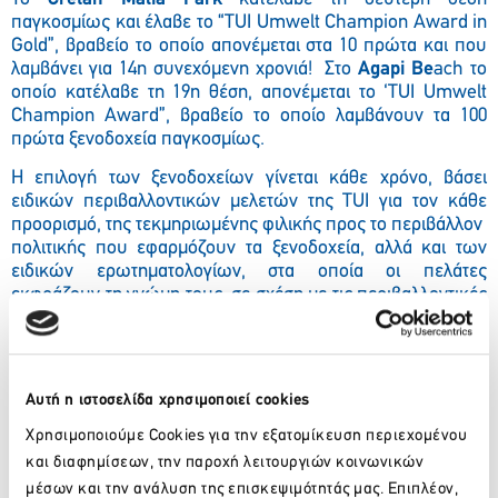
παγκοσμίως και έλαβε το “TUI Umwelt Champion Award in
Gold”, βραβείο το οποίο απονέμεται στα 10 πρώτα και που
λαμβάνει για 14η συνεχόμενη χρονιά! Στο
Agapi Be
ach το
οποίο κατέλαβε τη 19η θέση, απονέμεται το ‘TUI Umwelt
Champion Award”, βραβείο το οποίο λαμβάνουν τα 100
πρώτα ξενοδοχεία παγκοσμίως.
Η επιλογή των ξενοδοχείων γίνεται κάθε χρόνο, βάσει
ειδικών περιβαλλοντικών μελετών της ΤUI για τον κάθε
προορισμό, της τεκμηριωμένης φιλικής προς το περιβάλλον
πολιτικής που εφαρμόζουν τα ξενοδοχεία, αλλά και των
ειδικών ερωτηματολογίων, στα οποία οι πελάτες
εκφράζουν τη γνώμη τους, σε σχέση με τις περιβαλλοντικές
δραστηριότητες του ξενοδοχείου, στο οποίο διαμένουν.
Και τα δύο εν λόγω ξενοδοχεία είναι πιστοποιημένα με το
ISO 14001, διεθνές σύστημα ποιότητας περιβαλλοντικής
Αυτή η ιστοσελίδα χρησιμοποιεί cookies
διαχείρισης.
Χρησιμοποιούμε Cookies για την εξατομίκευση περιεχομένου
και διαφημίσεων, την παροχή λειτουργιών κοινωνικών
μέσων και την ανάλυση της επισκεψιμότητάς μας. Επιπλέον,