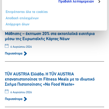
Προβολή λεπτομερειών
Περισσότερα
Επιτρέπονται όλα τα cookies
Αποδοχή επιλεγμένων
SUPERFAST FERRIES: ΔΕΛΤΙΟ ΤΥΠΟΥ – Συνεργασία
Απόρριψη όλων
Ομίλου Attica με Ίδρυμα Νεολαίας και Δια Βίου
Μάθησης – έκπτωση 20% στα ακτοπλοϊκά εισιτήρια
μέσω της Ευρωπαϊκής Κάρτας Νέων
6 Αυγούστου 2026
Περισσότερα
TÜV AUSTRIA Ελλάδα: Η TÜV AUSTRIA
επαναπιστοποίησε τη Fitness Meals με το ιδιωτικό
Σχήμα Πιστοποίησης «No Food Waste»
6 Αυγούστου 2026
Περισσότερα