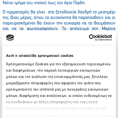
Νότιο τμήμα του νησιού έως τον Αγιο Γόρδη.
Ο τερματισμός θα γίνει στα ξενοδοχεία Χανδρή το μεσημέρι
της ίδιας μέρας, όπου τα αυτοκίνητα θα παραταχθούν και οι
παρευρισκόμενοι θα έχουν την ευκαιρία να τα θαυμάσουν
και να τα φωτογραφίσουν. Το απόγευμα στη Μαρίνα
Γουβιών θα γίνει ο διαγωνισμός και η βράβευση των
καλύτερων μοντέλων.
Μην χάσετε την ευκαιρία να παρακολουθήσετε τον μοναδικό
αυτό αγώνα απολαμβάνοντας παράλληλα την απαράμιλλη
Αυτή η ιστοσελίδα χρησιμοποιεί cookies
ομορφιά του Κερκυραϊκού τοπίου.
Χρησιμοποιούμε Cookies για την εξατομίκευση περιεχομένου
και διαφημίσεων, την παροχή λειτουργιών κοινωνικών
μέσων και την ανάλυση της επισκεψιμότητάς μας. Επιπλέον,
μοιραζόμαστε πληροφορίες που αφορούν τον τρόπο που
χρησιμοποιείτε τον ιστότοπό μας με συνεργάτες κοινωνικών
μέσων, διαφήμισης και αναλύσεων, οι οποίοι ενδεχομένως να
τις συνδυάσουν με άλλες πληροφορίες που τους έχετε
παραχωρήσει ή τις οποίες έχουν συλλέξει σε σχέση με την
από μέρους σας χρήση των υπηρεσιών τους. Αν συνεχίσετε