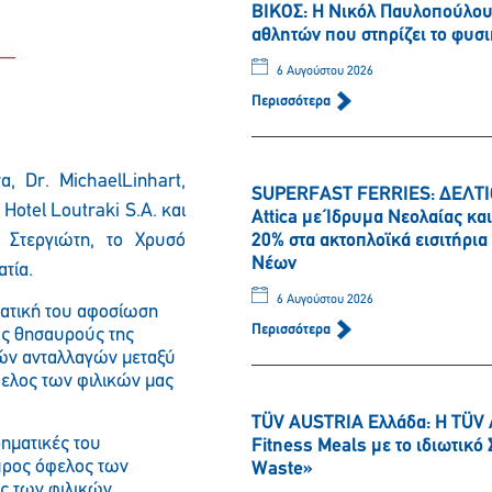
ΒΙΚΟΣ: Η Νικόλ Παυλοπούλου 
αθλητών που στηρίζει το φυσι
6 Αυγούστου 2026
Περισσότερα
να,
Dr
.
Michael
Linhart
,
SUPERFAST FERRIES: ΔΕΛΤΙΟ
b
Hotel
Loutraki
S
.
A
. και
Attica με Ίδρυμα Νεολαίας κ
 Στεργιώτη, το Χρυσό
20% στα ακτοπλοϊκά εισιτήρι
Νέων
τία.
6 Αυγούστου 2026
ατική του αφοσίωση
Παρακαλώ περιμένετε…
Περισσότερα
ύς θησαυρούς της
κών ανταλλαγών μεταξύ
φελος των φιλικών μας
TÜV AUSTRIA Ελλάδα: Η TÜV 
ρηματικές του
Fitness Meals με το ιδιωτικ
 προς όφελος των
Waste»
ος των φιλικών