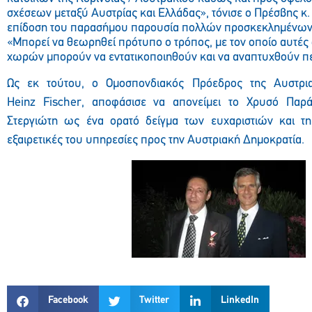
σχέσεων μεταξύ Αυστρίας και Ελλάδας», τόνισε ο Πρέσβης κ
επίδοση του παρασήμου παρουσία πολλών προσκεκλημένων σ
«Μπορεί να θεωρηθεί πρότυπο ο τρόπος, με τον οποίο αυτές 
χωρών μπορούν να εντατικοποιηθούν και να αναπτυχθούν πε
Ως εκ τούτου, ο Ομοσπονδιακός Πρόεδρος της Αυστρι
Heinz
Fischer
, αποφάσισε να απονείμει το Χρυσό Παρ
Στεργιώτη ως ένα ορατό δείγμα των ευχαριστιών και τη
εξαιρετικές του υπηρεσίες προς την Αυστριακή Δημοκρατία.
Facebook
Twitter
LinkedIn