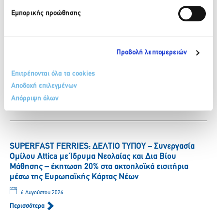
6 Αυγούστου 2026
Εμπορικής προώθησης
Περισσότερα
Προβολή λεπτομερειών
ΒΙΚΟΣ: Η Νικόλ Παυλοπούλου εντάσσεται στην ομάδα
των αθλητών που στηρίζει το φυσικό μεταλλικό νερό
Επιτρέπονται όλα τα cookies
ΒΙΚΟΣ.
Αποδοχή επιλεγμένων
6 Αυγούστου 2026
Απόρριψη όλων
Περισσότερα
SUPERFAST FERRIES: ΔΕΛΤΙΟ ΤΥΠΟΥ – Συνεργασία
Ομίλου Attica με Ίδρυμα Νεολαίας και Δια Βίου
Μάθησης – έκπτωση 20% στα ακτοπλοϊκά εισιτήρια
μέσω της Ευρωπαϊκής Κάρτας Νέων
6 Αυγούστου 2026
Περισσότερα