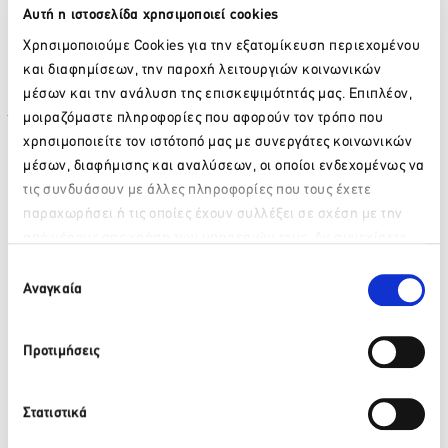
Το περίπτερο της εταιρείας μας επισκέφθηκε ο υπουργός
Αυτή η ιστοσελίδα χρησιμοποιεί cookies
Πολιτισμού και Τουρισμού κ.
Παύλος Γερουλάνος
ο οποίος
Χρησιμοποιούμε Cookies για την εξατομίκευση περιεχομένου
είχε σύντομη συνάντηση με τον κ. Αντώνη Αβδελά, Senior
και διαφημίσεων, την παροχή λειτουργιών κοινωνικών
Sales Manager της εταιρίας μας, τον οποίο συνεχάρη,
μέσων και την ανάλυση της επισκεψιμότητάς μας. Επιπλέον,
σχολιάζοντας θετικά την παρουσία της επιχείρησης στην
μοιραζόμαστε πληροφορίες που αφορούν τον τρόπο που
Έκθεση.
χρησιμοποιείτε τον ιστότοπό μας με συνεργάτες κοινωνικών
μέσων, διαφήμισης και αναλύσεων, οι οποίοι ενδεχομένως να
τις συνδυάσουν με άλλες πληροφορίες που τους έχετε
Facebook
Twitter
LinkedIn
παραχωρήσει ή τις οποίες έχουν συλλέξει σε σχέση με την
από μέρους σας χρήση των υπηρεσιών τους. Αν συνεχίσετε
Παρακαλώ περιμένετε…
να χρησιμοποιείτε την ιστοσελίδα μας, συναινείτε στη χρήση
Επιλογή
των Cookies μας.
Αναγκαία
Πίσω
συγκατάθεσης
Πρόσφατα νέα
Προτιμήσεις
ΒΙΚΟΣ: Το φυσικό μεταλλικό νερό ΒΙΚΟΣ στο πλευρό της
Στατιστικά
αθλήτριας Γεωργίας Δαμασιώτη