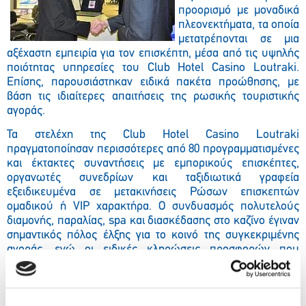
προορισμό με μοναδικά
πλεονεκτήματα, τα οποία
μετατρέπονται σε μια
αξέχαστη εμπειρία για τον επισκέπτη, μέσα από τις υψηλής
ποιότητας υπηρεσίες του Club Hotel Casino Loutraki.
Επίσης, παρουσιάστηκαν ειδικά πακέτα προώθησης, με
βάση τις ιδιαίτερες απαιτήσεις της ρωσικής τουριστικής
αγοράς.
Τα στελέχη της Club Hotel Casino Loutraki
πραγματοποίησαν περισσότερες από 80 προγραμματισμένες
και έκτακτες συναντήσεις με εμπορικούς επισκέπτες,
οργανωτές συνεδρίων και ταξιδιωτικά γραφεία
εξειδικευμένα σε μετακινήσεις Ρώσων επισκεπτών
ομαδικού ή VIP χαρακτήρα. Ο συνδυασμός πολυτελούς
διαμονής, παραλίας, spa και διασκέδασης στο καζίνο έγιναν
σημαντικός πόλος έλξης για το κοινό της συγκεκριμένης
αγοράς, ενώ οι ειδικές κληρώσεις προσφορών που
πραγματοποιήθηκαν κατά την διάρκεια της έκθεσης
συγκέντρωσαν το ενδιαφέρον συνολικά 250 στελεχών
Ρωσικών τουριστικών επιχειρήσεων.