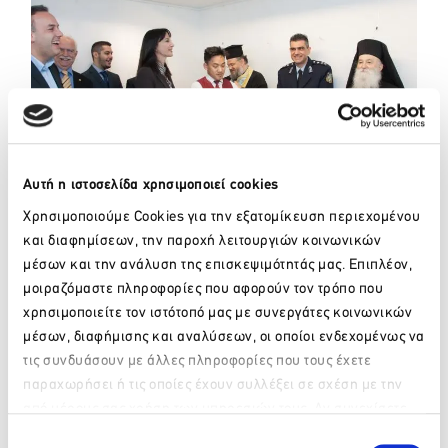
Αυτή η ιστοσελίδα χρησιμοποιεί cookies
Χρησιμοποιούμε Cookies για την εξατομίκευση περιεχομένου
και διαφημίσεων, την παροχή λειτουργιών κοινωνικών
Ευχαριστούμε θερμά τον καθηγητή του τμήματος Food &
μέσων και την ανάλυση της επισκεψιμότητάς μας. Επιπλέον,
Beverage, Αντώνη Παρούση και τον Chef Πάνο Ιωαννίδη
για την ακαδημαϊκή και πρακτική εκπαίδευση των
μοιραζόμαστε πληροφορίες που αφορούν τον τρόπο που
σπουδαστών και την ενεργή συμμετοχή τους σε
χρησιμοποιείτε τον ιστότοπό μας με συνεργάτες κοινωνικών
οποιαδήποτε ενέργεια και δραστηριότητα του
μέσων, διαφήμισης και αναλύσεων, οι οποίοι ενδεχομένως να
εκπαιδευτικού ομίλου City Unity ώστε να προβληθούν το
τις συνδυάσουν με άλλες πληροφορίες που τους έχετε
ταλέντο, οι δεξιότητες και οι ικανότητες των σπουδαστών
παραχωρήσει ή τις οποίες έχουν συλλέξει σε σχέση με την
μας.
από μέρους σας χρήση των υπηρεσιών τους. Αν συνεχίσετε
Παρακαλώ περιμένετε…
Ευχαριστούμε επίσης το Διοικητή της Τουριστικής
να χρησιμοποιείτε την ιστοσελίδα μας, συναινείτε στη χρήση
Επιλογή