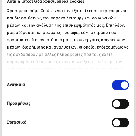
Αυτή η ιστοσελίδα χρησιμοποιεί cookies
της πόλης. Το ξενοδοχείο διαθέτει 139 δωμάτια και σουίτες,
εστιατόριο με ελληνική και ξένη κουζίνα, ενώ τους
Χρησιμοποιούμε Cookies για την εξατομίκευση περιεχομένου
καλοκαιρινούς μήνες λειτουργεί snack bar στην πισίνα του
και διαφημίσεων, την παροχή λειτουργιών κοινωνικών
ξενοδοχείου. Τέλος, το ξενοδοχείο διαθέτει αίθουσα
μέσων και την ανάλυση της επισκεψιμότητάς μας. Επιπλέον,
συνεδρίων για 200 άτομα.
μοιραζόμαστε πληροφορίες που αφορούν τον τρόπο που
χρησιμοποιείτε τον ιστότοπό μας με συνεργάτες κοινωνικών
μέσων, διαφήμισης και αναλύσεων, οι οποίοι ενδεχομένως να
τις συνδυάσουν με άλλες πληροφορίες που τους έχετε
Facebook
Twitter
LinkedIn
παραχωρήσει ή τις οποίες έχουν συλλέξει σε σχέση με την
από μέρους σας χρήση των υπηρεσιών τους. Αν συνεχίσετε
Παρακαλώ περιμένετε…
να χρησιμοποιείτε την ιστοσελίδα μας, συναινείτε στη χρήση
Επιλογή
Πίσω
των Cookies μας.
Αναγκαία
συγκατάθεσης
Πρόσφατα νέα
Προτιμήσεις
ΒΙΚΟΣ: Το φυσικό μεταλλικό νερό ΒΙΚΟΣ στο πλευρό της
αθλήτριας Γεωργίας Δαμασιώτη
Στατιστικά
6 Αυγούστου 2026