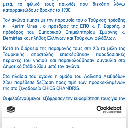
μετά, το φιλικό τους παιχνίδι που διεκόπη λόγω
καταρρακτώδους βροχής το 1930.
Τον αγώνα τίμησε με την παρουσία του ο Τούρκος πρέσβης
κ. Kerim Uras , ο πρόεδρος της ΕΠΟ κ. Γ. Σαρρής, ο
πρόεδρος του Εμπορικού Επιμελητηρίου Σμύρνης κ.
Demirtas και πλήθος Ελλήνων και Τούρκων φιλάθλων.
Κατά τη διάρκεια της παραμονής τους στη Χίο τα μέλη της
Τουρκικής αποστολής επισκέφθηκαν παραδοσιακές
περιοχές του νησιού και παρακολούθησαν συναυλία στο
Δημοτικό Στάδιο Χίου μετά τον αγώνα.
Στα πλαίσια του αγώνα η ομάδα του Λαίλαπα Λειβαδίων
Χίου παρέθεσε δεξίωση προς τιμή των προσκεκλημένων
της στο ξενοδοχείο CHIOS CHANDRIS.
Οι φιλοξενούμενοι εξέφρασαν την ευχαρίστηση τους για την
άψογη υποδοχή και φιλοξενία που τους προσφέρθηκε.
Το ξενοδοχείο CHIOS CHANDRIS είναι κτισμένο σε
προνομιακή θέση δίπλα στη θάλασσα, μόλις 5 λεπτά από το
Μουσείο, την βιβλιοθήκη Κοραή, το κάστρο και την αγορά