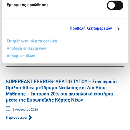
Περισσότερα
Εμπορικής προώθησης
ΒΙΚΟΣ: Η Νικόλ Παυλοπούλου εντάσσεται στην ομάδα
Προβολή λεπτομερειών
των αθλητών που στηρίζει το φυσικό μεταλλικό νερό
ΒΙΚΟΣ.
Επιτρέπονται όλα τα cookies
Αποδοχή επιλεγμένων
6 Αυγούστου 2026
Απόρριψη όλων
Περισσότερα
SUPERFAST FERRIES: ΔΕΛΤΙΟ ΤΥΠΟΥ – Συνεργασία
Ομίλου Attica με Ίδρυμα Νεολαίας και Δια Βίου
Μάθησης – έκπτωση 20% στα ακτοπλοϊκά εισιτήρια
μέσω της Ευρωπαϊκής Κάρτας Νέων
6 Αυγούστου 2026
Περισσότερα