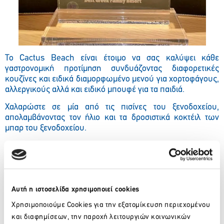
Το Cactus Beach είναι έτοιμο να σας καλύψει κάθε
γαστρονομική προτίμηση συνδυάζοντας διαφορετικές
κουζίνες και ειδικά διαμορφωμένο μενού για χορτοφάγους,
αλλεργικούς αλλά και ειδικό μπουφέ για τα παιδιά.
Χαλαρώστε σε μία από τις πισίνες του ξενοδοχείου,
απολαμβάνοντας τον ήλιο και τα δροσιστικά κοκτέιλ των
μπαρ του ξενοδοχείου.
Χαρίστε ένα δώρο στον εαυτό σας απολαμβάνοντας τις
υπηρεσίες spa και gym του ξενοδοχείου. Απολαύστε την
απόλυτη χαλάρωση και ευεξία μετά
από την παροχή
των
υπηρεσιών του άρτια εκπαιδευμένου και έμπειρου
προσωπικού μας ενώ ταυτόχρονα τα παιδιά σας θα
Αυτή η ιστοσελίδα χρησιμοποιεί cookies
διασκεδάζουν στο
mini
club
και στην παιδική χαρά του
Χρησιμοποιούμε Cookies για την εξατομίκευση περιεχομένου
ξενοδοχείου υπό την ασφαλή επίβλεψη των παιδαγωγών.
και διαφημίσεων, την παροχή λειτουργιών κοινωνικών