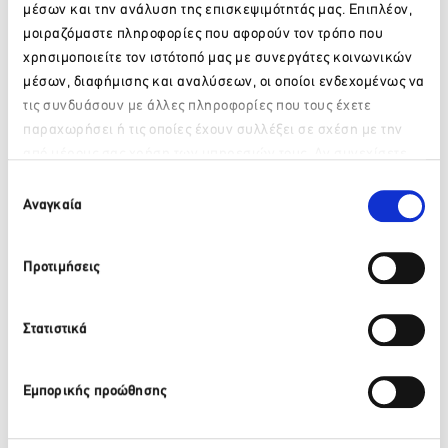
μέσων και την ανάλυση της επισκεψιμότητάς μας. Επιπλέον,
μοιραζόμαστε πληροφορίες που αφορούν τον τρόπο που
χρησιμοποιείτε τον ιστότοπό μας με συνεργάτες κοινωνικών
μέσων, διαφήμισης και αναλύσεων, οι οποίοι ενδεχομένως να
τις συνδυάσουν με άλλες πληροφορίες που τους έχετε
παραχωρήσει ή τις οποίες έχουν συλλέξει σε σχέση με την
από μέρους σας χρήση των υπηρεσιών τους. Αν συνεχίσετε
Παρακαλώ περιμένετε…
να χρησιμοποιείτε την ιστοσελίδα μας, συναινείτε στη χρήση
Επιλογή
των Cookies μας.
Αναγκαία
συγκατάθεσης
Προτιμήσεις
Στατιστικά
Εμπορικής προώθησης