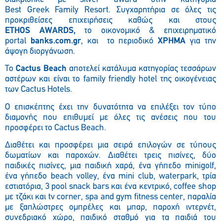
Best
Greek
Family
Resort
. Συγχαρητήρια σε όλες τις
προκριθείσες επιχειρήσεις καθώς και στους
ETHOS AWARDS,
το οικονομικό & επιχειρηματικό
portal
banks.com.gr
, και το περιοδικό
ΧΡΗΜΑ
για την
άψογη διοργάνωση.
Το
Cactus
Beach
αποτελεί κατάλυμα κατηγορίας τεσσάρων
αστέρων και είναι το
family
friendly
hotel
της οικογένειας
των
Cactus
Hotels
.
Ο επισκέπτης έχει την δυνατότητα να επιλέξει τον τύπο
διαμονής που επιθυμεί με όλες τις ανέσεις που του
προσφέρει το Cactus Beach.
Διαθέτει και προσφέρει μια σειρά επιλογών σε τύπους
δωματίων και παροχών. Διαθέτει τρεις πισίνες, δύο
παιδικές πισίνες, μια παιδική χαρά, ένα γήπεδο
mini
golf
,
ένα γήπεδο
beach
volley
, ένα
mini
club
,
water
park
, τρία
εστιατόρια, 3
p
ool snack bars και ένα κεντρικό, coffee shop
με τζάκι και tv corner, spa and gym fitness center, παραλία
με ξαπλώστρες ομπρέλες και μπαρ, παροχή ιντερνέτ,
συνεδριακό χώρο, παιδικό σταθμό για τα παιδιά του