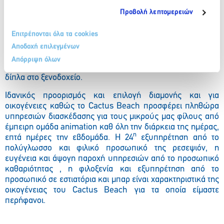
Προβολή λεπτομερειών
Επιτρέπονται όλα τα cookies
Περάστε ξέγνοιαστο χρόνο διασκέδασης στις εγκαταστάσεις
του ξενοδοχείου αλλά και για τους πιο τολμηρούς δίνεται η
Αποδοχή επιλεγμένων
δυνατότητα να απολαύσετε μια σειρά water sports
Απόρριψη όλων
διαχειριζόμενα από εξωτερικό συνεργάτη στην παραλία
δίπλα στο ξενοδοχείο.
Ιδανικός προορισμός και επιλογή διαμονής και για
οικογένειες καθώς το Cactus Beach προσφέρει πληθώρα
υπηρεσιών διασκέδασης για τους μικρούς μας φίλους από
έμπειρη ομάδα animation καθ όλη την διάρκεια της ημέρας,
η
επτά ημέρες την εβδομάδα. Η 24
εξυπηρέτηση από το
πολύγλωσσο και φιλικό προσωπικό της ρεσεψιόν, η
ευγένεια και άψογη παροχή υπηρεσιών από το προσωπικό
καθαριότητας , η φιλοξενία και εξυπηρέτηση από το
προσωπικό σε εστιατόρια και μπαρ είναι χαρακτηριστικά της
οικογένειας του
Cactus
Beach
για τα οποία είμαστε
περήφανοι.