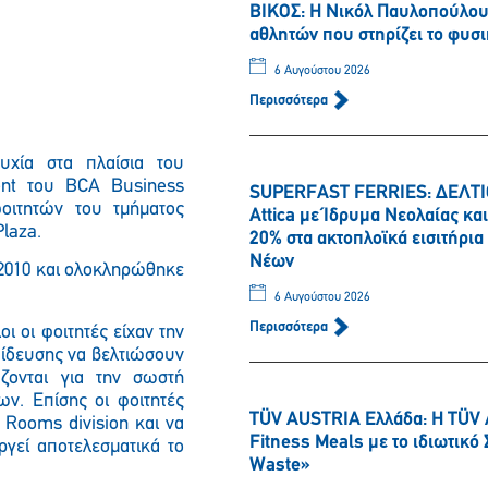
ΒΙΚΟΣ: Η Νικόλ Παυλοπούλου 
αθλητών που στηρίζει το φυσι
6 Αυγούστου 2026
Περισσότερα
χία στα πλαίσια του
ment του BCA Business
SUPERFAST FERRIES: ΔΕΛΤΙΟ
οιτητών του τμήματος
Attica με Ίδρυμα Νεολαίας κ
laza.
20% στα ακτοπλοϊκά εισιτήρι
Νέων
 2010 και ολοκληρώθηκε
6 Αυγούστου 2026
Περισσότερα
ι οι φοιτητές είχαν την
παίδευσης να βελτιώσουν
άζονται για την σωστή
ων. Επίσης οι φοιτητές
TÜV AUSTRIA Ελλάδα: Η TÜV 
 Rooms division και να
Fitness Meals με το ιδιωτικ
ργεί αποτελεσματικά το
Waste»