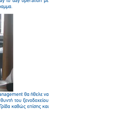
y to day operation με
γραμμα.
 Management θα ήθελε να
υθυντή του ξενοδοχείου
Γρίβα καθώς επίσης και