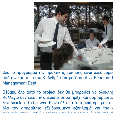
Όλο το πρόγραμμα της πρακτικής άσκησης είναι σχεδιασμέ
από την εποπτεία του Κ. Ανδρέα Τουμαζάτου Ass. Head του H
Management Dept.
Βέβαια, όλο αυτό το project δεν θα μπορούσε να ολοκλη
Κολλέγιο δεν είχε την αμέριστη υποστήριξη και συμπαράστ
ξενοδοχείου. Το Crowne Plaza όλο αυτό το διάστημα μας π
όλο τον απαραίτητο εξειδικευμένο εξοπλισμό για την 