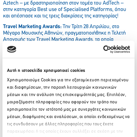
Aztech – με δραστηριοποίηση στον τομέα του AdTech –
στην κατηγορία Best use of Specialised Platforms, όπου
και απέσπασε και τις τρεις διακρίσεις της κατηγορίας!
Travel
Marketing
Awards
:
Την Τρίτη 28 Απριλίου, στο
Μέγαρο Μουσικής Αθηνών, πραγματοποιήθηκε η Τελετή
Απονομής των Travel Marketing Awards, τα οποία
διοργανώθηκαν για τρίτη φορά στην Ελλάδα από την
Boussias Events, με στόχο να επιβραβεύσουν τις
σημαντικές προόδους στο Travel Marketing και να
αναδείξουν τις αντίστοιχες καλύτερες υποψηφιότητες από
Αυτή η ιστοσελίδα χρησιμοποιεί cookies
επιχειρήσεις του κλάδου.
Χρησιμοποιούμε Cookies για την εξατομίκευση περιεχομένου
και διαφημίσεων, την παροχή λειτουργιών κοινωνικών
Company
μέσων και την ανάλυση της επισκεψιμότητάς μας. Επιπλέον,
μοιραζόμαστε πληροφορίες που αφορούν τον τρόπο που
Name:
Aztech Digital
χρησιμοποιείτε τον ιστότοπό μας με συνεργάτες κοινωνικών
Website:
https://aztechdigital.gr/
μέσων, διαφήμισης και αναλύσεων, οι οποίοι ενδεχομένως να
τις συνδυάσουν με άλλες πληροφορίες που τους έχετε
παραχωρήσει ή τις οποίες έχουν συλλέξει σε σχέση με την
Contact