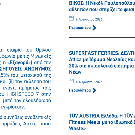
ΒΙΚΟΣ: Η Νικόλ Παυλοπούλου 
αθλητών που στηρίζει το φυσι
6 Αυγούστου 2026
Περισσότερα
κή εταιρία του Ομίλου
SUPERFAST FERRIES: ΔΕΛΤΙΟ
μφωνία με τις Μινωικές
Attica με Ίδρυμα Νεολαίας κ
ς η «
Εξαγορά
») από την
20% στα ακτοπλοϊκά εισιτήρι
Παρακαλώ περιμένετε…
 ΣΗΓΟΥΕΙΣ ΑΝΩΝΥΜΟΣ
Νέων
8,53% του μετοχικού της
και (
ii
) την πώληση του
6 Αυγούστου 2026
i
έναντι τιμήματος τοις
Περισσότερα
ίου
HIGHSPEED
7 στην
τ., μετά την ολοκλήρωση
 εγκρίσεων.
TÜV AUSTRIA Ελλάδα: Η TÜV 
πό συνήθεις αναβλητικές
Fitness Meals με το ιδιωτικ
ό αρμόδιες Αρχές, όπου
Waste»