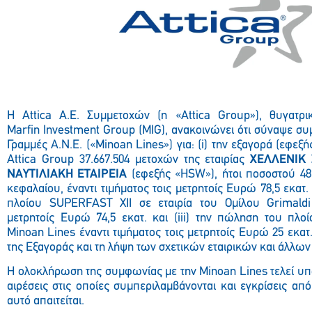
Η
Attica
Α.Ε. Συμμετοχών (η «
Attica
Group
»), θυγατρι
Marfin
Investment
Group
(
MIG
), ανακοινώνει ότι σύναψε συ
Γραμμές Α.Ν.Ε. («Minoan Lines»)
για: (
i
) την εξαγορά (εφεξή
Attica
Group
37.667.504 μετοχών της εταιρίας
ΧΕΛΛΕΝΙΚ
ΝΑΥΤΙΛΙΑΚΗ ΕΤΑΙΡΕΙΑ
(εφεξής «
HSW
»), ήτοι ποσοστού 4
κεφαλαίου, έναντι τιμήματος τοις μετρητοίς Ευρώ 78,5 εκατ. 
πλοίου
SUPERFAST
XII
σε εταιρία του Ομίλου
Grimald
μετρητοίς Ευρώ 74,5 εκατ. και (
iii
) την πώληση του πλο
Minoan
Lines
έναντι τιμήματος τοις μετρητοίς Ευρώ 25 εκα
της Εξαγοράς και τη λήψη των σχετικών εταιρικών και άλλων
Η ολοκλήρωση της συμφωνίας με την
Minoan
Lines
τελεί υ
αιρέσεις στις οποίες συμπεριλαμβάνονται και εγκρίσεις απ
αυτό απαιτείται.