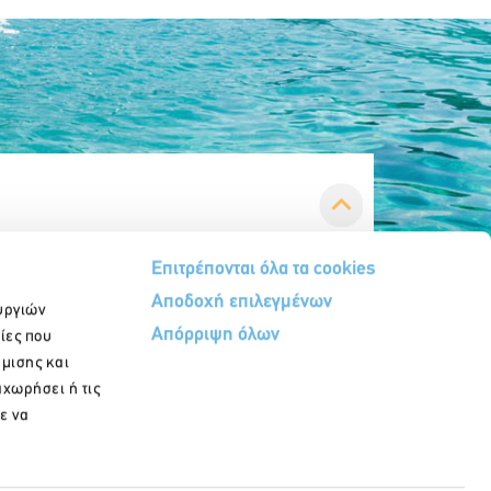
Επιτρέπονται όλα τα cookies
Αποδοχή επιλεγμένων
υργιών
Απόρριψη όλων
ίες που
ήμισης και
αχωρήσει ή τις
Εγγραφή στο newsletter
ε να