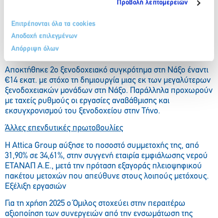
Προβολή λεπτομερειών
ευρωπαϊκή και ελληνική νομοθεσία για την ασφαλή και
περιβαλλοντικώς υγιή ανακύκλωση πλοίων, σε μονάδα η
Επιτρέπονται όλα τα cookies
οποία περιλαμβάνεται στον Ευρωπαϊκό Κατάλογο Μονάδων
Ανακύκλωσης Πλοίων.
Αποδοχή επιλεγμένων
Απόρριψη όλων
Επέκταση στον ξενοδοχειακό τομέα
Αποκτήθηκε 2ο ξενοδοχειακό συγκρότημα στη Νάξο έναντι
€14 εκατ. με στόχο τη δημιουργία μιας εκ των μεγαλύτερων
ξενοδοχειακών μονάδων στη Νάξο. Παράλληλα προχωρούν
με ταχείς ρυθμούς οι εργασίες αναβάθμισης και
εκσυγχρονισμού του ξενοδοχείου στην Τήνο.
Άλλες επενδυτικές πρωτοβουλίες
Η Attica Group αύξησε το ποσοστό συμμετοχής της, από
31,90% σε 34,61%, στην συγγενή εταιρία εμφιάλωσης νερού
ΕΤΑΝΑΠ Α.Ε., μετά την πρόταση εξαγοράς πλειοψηφικού
πακέτου μετοχών που απεύθυνε στους λοιπούς μετόχους.
Εξέλιξη εργασιών
Για τη χρήση 2025 ο Όμιλος στοχεύει στην περαιτέρω
αξιοποίηση των συνεργειών από την ενσωμάτωση της