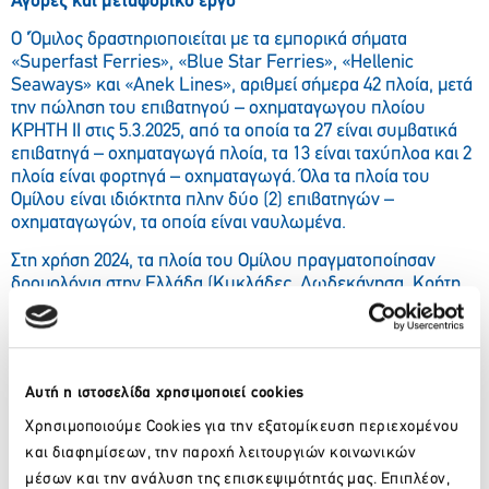
Αγορές και μεταφορικό έργο
O ‘Όμιλος δραστηριοποιείται με τα εμπορικά σήματα
«Superfast Ferries», «Blue Star Ferries», «Hellenic
Seaways» και «Anek Lines», αριθμεί σήμερα 42 πλοία, μετά
την πώληση του επιβατηγού – οχηματαγωγου πλοίου
ΚΡΗΤΗ ΙΙ στις 5.3.2025, από τα οποία τα 27 είναι συμβατικά
επιβατηγά – οχηματαγωγά πλοία, τα 13 είναι ταχύπλοα και 2
πλοία είναι φορτηγά – οχηματαγωγά. Όλα τα πλοία του
Ομίλου είναι ιδιόκτητα πλην δύο (2) επιβατηγών –
οχηματαγωγών, τα οποία είναι ναυλωμένα.
Στη χρήση 2024, τα πλοία του Ομίλου πραγματοποίησαν
δρομολόγια στην Ελλάδα (Κυκλάδες, Δωδεκάνησα, Κρήτη,
Β.Α. Αιγαίο, Σαρωνικό και Σποράδες) και στη Διεθνή γραμμή
Ελλάδας – Ιταλίας (Ανκόνα, Μπάρι, Βενετία).
Το μεταφορικό έργο του Ομίλου αυξήθηκε σε σύγκριση με
τη χρήση 2023. Ειδικότερα, τα πλοία του Ομίλου μετέφεραν
Αυτή η ιστοσελίδα χρησιμοποιεί cookies
7,29 εκατ. επιβάτες (6,49 εκατ. επιβάτες στη χρήση 2023 –
Χρησιμοποιούμε Cookies για την εξατομίκευση περιεχομένου
αύξηση 12,3%), 1,3 εκατ. Ι.Χ. οχήματα (1,04 εκατ. Ι.Χ. οχήματα
και διαφημίσεων, την παροχή λειτουργιών κοινωνικών
τη χρήση 2023 – αύξηση 25%) και 0,53 εκατ. φορτηγά
μέσων και την ανάλυση της επισκεψιμότητάς μας. Επιπλέον,
οχήματα (0,42 εκατ. φορτηγά οχήματα στη χρήση 2023 –