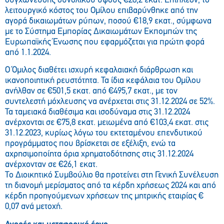
συγχώνευσης συνολικού ύψους €28,2 εκατ. Επιπλέον, το
λειτουργικό κόστος του Ομίλου επιβαρύνθηκε από την
αγορά δικαιωμάτων ρύπων, ποσού €18,9 εκατ., σύμφωνα
με το Σύστημα Εμπορίας Δικαιωμάτων Εκπομπών της
Ευρωπαϊκής Ένωσης που εφαρμόζεται για πρώτη φορά
από 1.1.2024.
Ο Όμιλος διαθέτει ισχυρή κεφαλαιακή διάρθρωση και
ικανοποιητική ρευστότητα. Τα ίδια κεφάλαια του Ομίλου
ανήλθαν σε €501,5 εκατ. από €495,7 εκατ., με τον
συντελεστή μόχλευσης να ανέρχεται στις 31.12.2024 σε 52%.
Τα ταμειακά διαθέσιμα και ισοδύναμα στις 31.12.2024
ανέρχονται σε €75,8 εκατ. μειωμένα από €103,4 εκατ. στις
31.12.2023, κυρίως λόγω του εκτεταμένου επενδυτικού
προγράμματος που βρίσκεται σε εξέλιξη, ενώ τα
αχρησιμοποίητα όρια χρηματοδότησης στις 31.12.2024
ανέρχονταν σε €26,1 εκατ.
Το Διοικητικό Συμβούλιο θα προτείνει στη Γενική Συνέλευση
τη διανομή μερίσματος από τα κέρδη χρήσεως 2024 και από
κέρδη προηγούμενων χρήσεων της μητρικής εταιρίας €
0,07 ανά μετοχή.