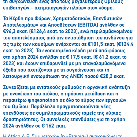
τη συγχώνευση ένας από τους μεγαλύτερους Ομίλους
επιβατηγών – οχηματαγωγών πλοίων στον κόσμο.
Τα Κέρδη προ Φόρων, Χρηματοδοτικών, Επενδυτικών
Αποτελεσμάτων και Αποσβέσεων (EBITDA) ανήλθαν σε
€96,3 εκατ. (€126,4 εκατ. το 2023), ενώ περιλαμβανομένου
του αποτελέσματος από την αντιστάθμιση του κινδύνου για
τις τιμές των καυσίμων ανέρχονται σε €101,5 εκατ. (€124,4
εκατ. το 2023). Τα ενοποιημένα κέρδη μετά από φόρους
στη χρήση 2024 ανήλθαν σε € 17,5 εκατ. (€ 61,2 εκατ. το
2023) και έχουν επιβαρυνθεί με μη επαναλαμβανόμενα
έξοδα που σχετίζονται με τη συγχώνευση και τη
λειτουργική ενσωμάτωση της ΑΝΕΚ ποσού €28,2 εκατ.
Συνεχίζεται με εντατικούς ρυθμούς η οργανική ανάπτυξη
με ανανέωση του στόλου, η πράσινη μετάβαση και η
περαιτέρω ψηφιοποίηση σε όλο το εύρος των εργασιών
του Ομίλου. Παράλληλα πραγματοποιούνται νέες
επενδύσεις σε συμπληρωματικούς τομείς της κύριας
δραστηριότητας. Οι συνολικές επενδύσεις για τη χρήση
2024 ανήλθαν σε € 162 εκατ.
Η Attica Α.Ε. Συμμετοχών (η «Εταιρία») ανακοινώνει τα