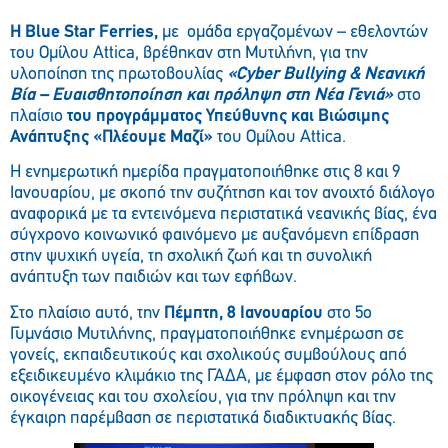
Η Blue Star Ferries,
με ομάδα εργαζομένων – εθελοντών
του Ομίλου Attica, βρέθηκαν στη Μυτιλήνη, για την
υλοποίηση της πρωτοβουλίας
«Cyber Bullying & Νεανική
Βία – Ευαισθητοποίηση και πρόληψη στη Νέα Γενιά»
στο
πλαίσιο
του προγράμματος Υπεύθυνης και Βιώσιμης
Ανάπτυξης «Πλέουμε Μαζί»
του Ομίλου Attica.
Η ενημερωτική ημερίδα πραγματοποιήθηκε στις 8 και 9
Ιανουαρίου, με σκοπό την συζήτηση και τον ανοιχτό διάλογο
αναφορικά με τα εντεινόμενα περιστατικά νεανικής βίας, ένα
σύγχρονο κοινωνικό φαινόμενο με αυξανόμενη επίδραση
στην ψυχική υγεία, τη σχολική ζωή και τη συνολική
ανάπτυξη των παιδιών και των εφήβων.
Στο πλαίσιο αυτό, την
Πέμπτη, 8 Ιανουαρίου
στο 5ο
Γυμνάσιο Μυτιλήνης, πραγματοποιήθηκε ενημέρωση σε
γονείς, εκπαιδευτικούς και σχολικούς συμβούλους από
εξειδικευμένο κλιμάκιο της ΓΑΔΑ, με έμφαση στον ρόλο της
οικογένειας και του σχολείου, για την πρόληψη και την
έγκαιρη παρέμβαση σε περιστατικά διαδικτυακής βίας.