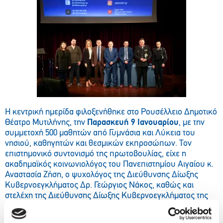
Η κεντρική ημερίδα φιλοξενήθηκε στο Ρουσέλλειο Δημοτικό
Θέατρο Μυτιλήνης, την
Παρασκευή 9 Ιανουαρίου
, με την
συμμετοχή 500 μαθητών από Γυμνάσια και Λύκεια του
νησιού, καθηγητών και θεσμικών εκπροσώπων. Τον
επιστημονικό συντονισμό της πρωτοβουλίας, είχε η
ακαδημαϊκός κοινωνιολόγος του Πανεπιστημίου Αιγαίου κ.
Αναστασία Ζήση, ο ψυχολόγος της Διεύθυνσης Δίωξης
Κυβερνοεγκλήματος Δρ. Γεώργιος Νάκος, καθώς και
στελέχη της Διεύθυνσης Δίωξης Κυβερνοεγκλήματος της
ΓΑΔΑ.