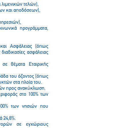
 λιμενικών τελών),
κων και αποδόσεων),
Παρακαλώ περιμένετε…
πηρεσιών),
κοινωνικά προγράμματα,
 και Ασφάλειας (όπως
 διαδικασίες ασφάλειας
σε θέματα Εταιρικής
βάδα του όζοντος (όπως
υκτών στα πλοία του.
κών προς ανακύκλωση.
εριφοράς στο 100% των
 100% των νησιών που
ά 24,8%.
γορών σε εγχώριους