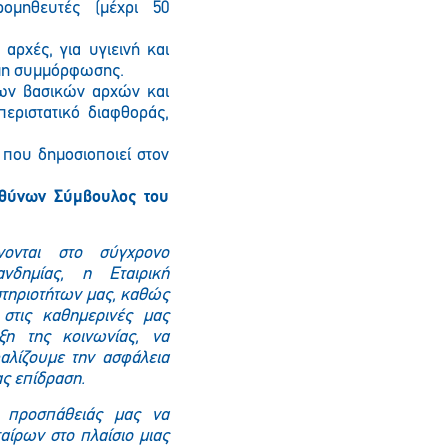
ομηθευτές (μέχρι 50
αρχές, για υγιεινή και
 μη συμμόρφωσης.
των βασικών αρχών και
εριστατικό διαφθοράς,
 που δημοσιοποιεί στον
υθύνων Σύμβουλος του
ονται στο σύγχρονο
νδημίας, η Εταιρική
στηριοτήτων μας, καθώς
στις καθημερινές μας
ξη της κοινωνίας, να
αλίζουμε την ασφάλεια
ας επίδραση.
ς προσπάθειάς μας να
αίρων στο πλαίσιο μιας