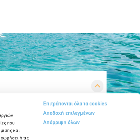
Επιτρέπονται όλα τα cookies
Αποδοχή επιλεγμένων
υργιών
Απόρριψη όλων
ίες που
ήμισης και
αχωρήσει ή τις