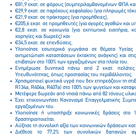
€81,9 εκατ. σε φόρους (συμπεριλαμβανομένων ΦΠΑ και
€29,9 εκατ. σε παρόχους κεφαλαίου (για πληρωμές τό
€21,9 εκατ. σε πράκτορες (για προμήθειες),
€205,6 εκατ. σε προμηθευτές (για αγορές αγαθών και υ
€2,8 εκατ. σε κοινωνία (για εκπτωτικά εισιτήρια, 
χορηγίες και δωρεές) και
€34,5 εκατ. σε επενδύσεις.
Υλοποίησε εσωτερικά γυμνάσια σε θέματα Υγείας
αντιμετώπιση καταστάσεων έκτακτης ανάγκης) και στις
επιβατών στο 100% των εργαζομένων στα πλοία του.
Ενημέρωσε δυνητικά πάνω από 2 εκατ. πελάτες 
Υπευθυνότητας, όπως προστασίας του περιβάλλοντος.
Χρησιμοποιεί ψυκτικά υγρά που δεν επηρεάζουν τη στι
R134a, R404a, R407a) στο 100% των ψυγείων και καταψ
Μετέφερε δωρεάν από νησιά πάνω από 82 τόνους υλι
Έχει επικοινωνήσει Κανονισμό Επαγγελματικής Συμπ
εργαζομένων του.
Υλοποίησε ή υποστήριξε κοινωνικές δράσεις στο
δραστηριοποιείται.
Αύξησε τη συνολική αξία των κοινωνικών δράσεων κατ
Διέθεσε το 77,2% των συνολικών δαπανών α