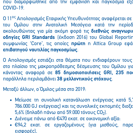
που διαμορφώθηκε από την εμφάνιση και παγκόσμια εξ
COVID-19.
ος
Ο 11
Απολογισμός Εταιρικής Υπευθυνότητας αναφέρεται σε ό
του Ομίλου στην Ανατολική Μεσόγειο κατά την περίοδο
ακολουθώντας για μία ακόμη φορά τις
διεθνώς αναγνωρι
οδηγίες GRI Standards
(έκδοση 2016) του Global Reporting
συμφωνίας ‘Core’, τις οποίες
πρώτη
η Attica Group
εφά
επιβατηγού ναυτιλίας παγκοσμίως
.
Ο Απολογισμός εστιάζει στα θέματα που ενδιαφέρουν τους
στο πλαίσιο της μακροπρόθεσμης δέσμευσης του Ομίλου γι
κάνοντας αναφορά σε
85 δημοσιοποιήσεις GRI, 235 ποσ
παράλληλα περιλαμβάνει
38 μελλοντικούς στόχους
.
Μεταξύ άλλων, ο Όμιλος μέσα στο 2019:
Μείωσε τη συνολική κατανάλωση ενέργειας κατά 5
786.000 GJ ενέργειας) και τις συνολικές εκπομπές διοξ
5,6% (δηλαδή πάνω από 59.000 τόνους CO
).
2
Διένειμε πάνω από €470 εκατ. σε οικονομική αξία:
€94,2 εκατ. σε εργαζομένους (για μισθούς, παρο
εισφορές),