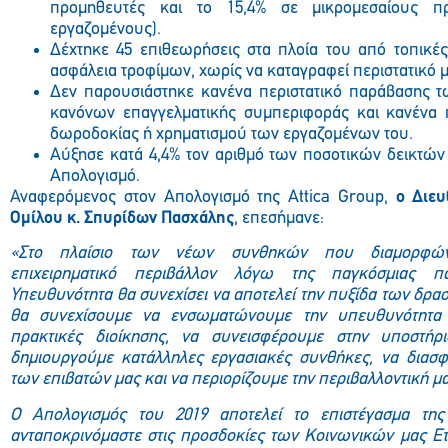
προμηθευτές και το 15,4% σε μικρομεσαίους πρ
εργαζομένους).
Δέχτηκε 45 επιθεωρήσεις στα πλοία του από τοπικές 
ασφάλεια τροφίμων, χωρίς να καταγραφεί περιστατικό
Δεν παρουσιάστηκε κανένα περιστατικό παράβασης 
κανόνων επαγγελματικής συμπεριφοράς και κανένα π
δωροδοκίας ή χρηματισμού των εργαζομένων του.
Αύξησε κατά 4,4% τον αριθμό των ποσοτικών δεικτών
Απολογισμό.
Αναφερόμενος στον Απολογισμό της Attica Group,
ο Διε
Ομίλου κ. Σπυρίδων Πασχάλης
, επεσήμανε:
«Στο πλαίσιο των νέων συνθηκών που διαμορφών
επιχειρηματικό περιβάλλον λόγω της παγκόσμιας πα
Υπευθυνότητα θα συνεχίσει να αποτελεί την πυξίδα των δρα
θα συνεχίσουμε να ενσωματώνουμε την υπευθυνότητα 
πρακτικές διοίκησης, να συνεισφέρουμε στην υποστήρι
δημιουργούμε κατάλληλες εργασιακές συνθήκες, να διασφ
των επιβατών μας και να περιορίζουμε την περιβαλλοντική μ
Ο Απολογισμός του 2019 αποτελεί το επιστέγασμα τη
ανταποκρινόμαστε στις προσδοκίες των Κοινωνικών μας Ετ