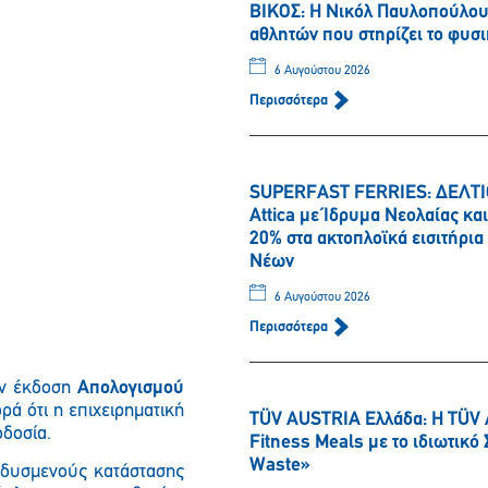
ΒΙΚΟΣ: Η Νικόλ Παυλοπούλου 
αθλητών που στηρίζει το φυσι
6 Αυγούστου 2026
Περισσότερα
SUPERFAST FERRIES: ΔΕΛΤΙΟ
Attica με Ίδρυμα Νεολαίας κ
20% στα ακτοπλοϊκά εισιτήρι
Νέων
6 Αυγούστου 2026
Περισσότερα
ην έκδοση
Απολογισμού
ρά ότι η επιχειρηματική
TÜV AUSTRIA Ελλάδα: Η TÜV 
οδοσία.
Fitness Meals με το ιδιωτικ
Waste»
ά δυσμενούς κατάστασης