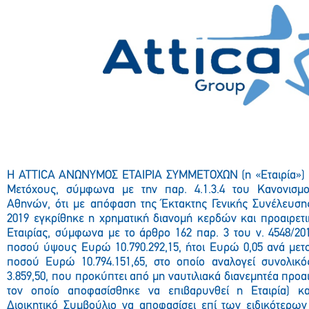
Η ATTICA ΑΝΩΝΥΜΟΣ ΕΤΑΙΡΙΑ ΣΥΜΜΕΤΟΧΩΝ (η «Εταιρία») α
Μετόχους, σύμφωνα με την παρ. 4.1.3.4 του Κανονισμο
Αθηνών, ότι με απόφαση της Έκτακτης Γενικής Συνέλευση
2019 εγκρίθηκε η χρηματική διανομή κερδών και προαιρετ
Εταιρίας, σύμφωνα με το άρθρο 162 παρ. 3 του ν. 4548/2
ποσού ύψους Ευρώ 10.790.292,15, ήτοι Ευρώ 0,05 ανά μετ
ποσού Ευρώ 10.794.151,65, στο οποίο αναλογεί συνολι
3.859,50, που προκύπτει από μη ναυτιλιακά διανεμητέα προα
τον οποίο αποφασίσθηκε να επιβαρυνθεί η Εταιρία) κα
Διοικητικό Συμβούλιο να αποφασίσει επί των ειδικότερω