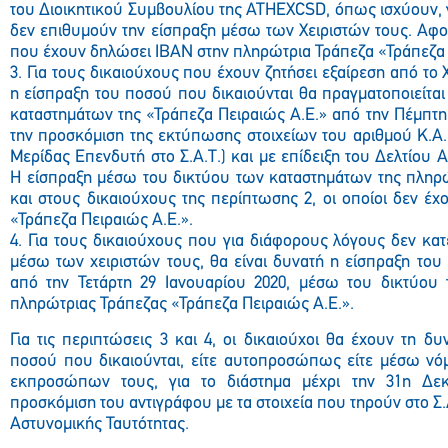
του Διοικητικού Συμβουλίου της ATHEXCSD, όπως ισχύουν, 
δεν επιθυμούν την είσπραξη μέσω των Χειριστών τους. Αφ
που έχουν δηλώσει ΙΒΑΝ στην πληρώτρια Τράπεζα «Τράπεζα 
3. Για τους δικαιούχους που έχουν ζητήσει εξαίρεση από το Χ
η είσπραξη του ποσού που δικαιούνται θα πραγματοποιείτα
καταστημάτων της «Τράπεζα Πειραιώς Α.Ε.» από την Πέμπτη 
την προσκόμιση της εκτύπωσης στοιχείων του αριθμού Κ.Α
Μερίδας Επενδυτή στο Σ.Α.Τ.) και με επίδειξη του Δελτίου 
Η είσπραξη μέσω του δικτύου των καταστημάτων της πληρ
και στους δικαιούχους της περίπτωσης 2, οι οποίοι δεν έ
«Τράπεζα Πειραιώς Α.Ε.».
4. Για τους δικαιούχους που για διάφορους λόγους δεν κα
μέσω των χειριστών τους, θα είναι δυνατή η είσπραξη του
από την Τετάρτη 29 Ιανουαρίου 2020, μέσω του δικτύου
πληρώτριας Τράπεζας «Τράπεζα Πειραιώς Α.Ε.».
Για τις περιπτώσεις 3 και 4, οι δικαιούχοι θα έχουν τη δυ
ποσού που δικαιούνται, είτε αυτοπροσώπως είτε μέσω νό
εκπροσώπων τους, για το διάστημα μέχρι την 31η Δεκ
προσκόμιση του αντιγράφου με τα στοιχεία που τηρούν στο Σ.Α
Αστυνομικής Ταυτότητας.