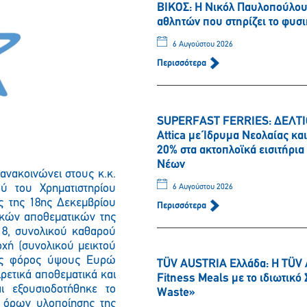
ΒΙΚΟΣ: Η Νικόλ Παυλοπούλου 
αθλητών που στηρίζει το φυσι
6 Αυγούστου 2026
Περισσότερα
SUPERFAST FERRIES: ΔΕΛΤΙΟ
Attica με Ίδρυμα Νεολαίας κ
20% στα ακτοπλοϊκά εισιτήρι
Νέων
νακοινώνει στους κ.κ.
ύ του Χρηματιστηρίου
6 Αυγούστου 2026
ς της 18ης Δεκεμβρίου
Περισσότερα
ικών αποθεματικών της
018, συνολικού καθαρού
οχή (συνολικού μεικτού
κός φόρος ύψους Ευρώ
TÜV AUSTRIA Ελλάδα: Η TÜV 
ιρετικά αποθεματικά και
Fitness Meals με το ιδιωτικ
ι εξουσιοδοτήθηκε το
Waste»
ν όρων υλοποίησης της