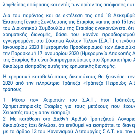
ληφθείσας απόφασης και εντός των ορίων της απόφασης αυτ
Δια του παρόντος και σε εκτέλεση της από 18 Δεκεμβρ
Έκτακτης Γενικής Συνέλευσης της Εταιρίας και της από 15 Ι
του Διοικητικού Συμβουλίου της Εταιρίας ανακοινώνεται ότι
χρηματικής διανομής, βάσει του κανόνα προσδιορισμού
εγγεγραμμένοι στο Σύστημα Άυλων Τίτλων (Σ.Α.Τ.) επενδυτ
Ιανουαρίου 2020 (Ημερομηνία Προσδιορισμού των Δικαιούχ
την Παρασκευή 17 Ιανουαρίου 2020 (Ημερομηνία Αποκοπής Δι
της Εταιρίας θα είναι διαπραγματεύσιμες στο Χρηματιστήριο 
δικαίωμα είσπραξης αυτής της χρηματικής διανομής.
Η χρηματική καταβολή στους δικαιούχους θα ξεκινήσει τη
2020 από την πληρώτρια Τράπεζα «Τράπεζα Πειραιώς Α.
τρόπους:
1. Μέσω των Χειριστών του Σ.Α.Τ., ήτοι Τράπεζες
Χρηματιστηριακές Εταιρίες για τους μετόχους που έχου
Χειριστές τους για την είσπραξη.
2. Με κατάθεση στο Διεθνή Αριθμό Τραπεζικού Λογαρι
δικαιούχος έχει δηλώσει ότι επιθυμεί να εισπράττει τα δια
με το άρθρο 13 του Κανονισμού Λειτουργίας Σ.Α.Τ. και την