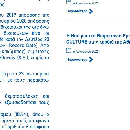
6 Αυγούστου 2026
ής.
Περισσότερα
ίου 2019 απόφασης της
ανουαρίου 2020 απόφασης
 δικαιούχοι της ως άνω
 δικαιούχων είναι οι
Η Ηπειρωτική Βιομηχανία Εμ
ές κατά την Δευτέρα 20
CULTURE στην καρδιά της Αθ
ων- Record Date). Από
καιώματος), οι μετοχές
6 Αυγούστου 2026
Αθηνών (Χ.Α.), χωρίς το
Περισσότερα
Παρακαλώ περιμένετε…
ν Πέμπτη 23 Ιανουαρίου
Ε.» με τους παρακάτω
, θεματοφύλακες και
ν εξουσιοδοτήσει τους
ασμού (ΙΒΑΝ), όπου ο
νεμόμενα ποσά, σύμφωνα
 υπ’ αριθμόν 6 απόφαση