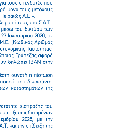
για τους επενδυτές που
ορά μόνο τους μετόχους
Πειραιώς Α.Ε.».
ειριστή τους στο Σ.Α.Τ.,
ι μέσω του δικτύου των
23 Ιανουαρίου 2020, με
.Μ.Ε. (Κωδικός Αριθμός
Αστυνομικής Ταυτότητας.
ώτριας Τράπεζας αφορά
χουν δηλώσει IBAN στην
τέστη δυνατή η πίστωση
 ποσού που δικαιούνται
 των καταστημάτων της
νατότητα είσπραξης του
μιμα εξουσιοδοτημένων
εμβρίου 2025, με την
.Τ. και την επίδειξη της