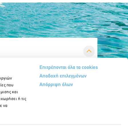
Επιτρέπονται όλα τα cookies
Αποδοχή επιλεγμένων
υργιών
Απόρριψη όλων
ίες που
ήμισης και
αχωρήσει ή τις
ε να
Εγγραφή στο newsletter