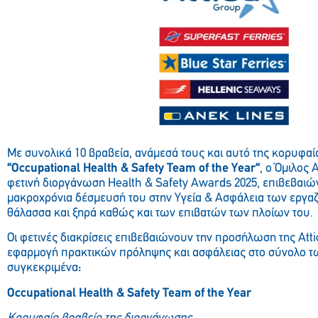
Με συνολικά 10 βραβεία, ανάμεσά τους και αυτό της κορυφαί
“
Occupational
Health
&
Safety
Team
of
the
Year
“
, ο Όμιλος 
φετινή διοργάνωση Health & Safety Awards 2025, επιβεβαιών
μακροχρόνια δέσμευσή του στην Υγεία & Ασφάλεια των εργα
θάλασσα και ξηρά καθώς και των επιβατών των πλοίων του.
Οι φετινές διακρίσεις επιβεβαιώνουν την προσήλωση της Att
εφαρμογή πρακτικών πρόληψης και ασφάλειας στο σύνολο τω
συγκεκριμένα
:
Occupational Health & Safety Team of the Year