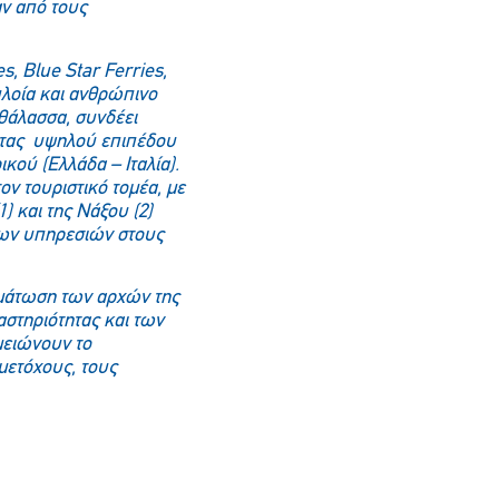
αν από τους
es
,
Blue
Star
Ferries
,
 πλοία και ανθρώπινο
 θάλασσα, συνδέει
ντας υψηλού επιπέδου
κού (Ελλάδα – Ιταλία).
τον τουριστικό τομέα, με
) και της Νάξου (2)
νων υπηρεσιών στους
ωμάτωση των αρχών της
αστηριότητας και των
μειώνουν το
μετόχους, τους