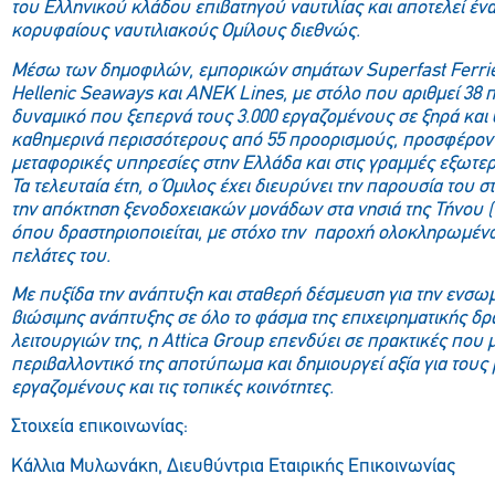
του Ελληνικού κλάδου επιβατηγού ναυτιλίας και αποτελεί έν
κορυφαίους ναυτιλιακούς Ομίλους διεθνώς.
Μέσω των δημοφιλών, εμπορικών σημάτων
Superfast
Ferri
Hellenic
Seaways
και ΑΝΕΚ
Lines
, με στόλο που αριθμεί 38
δυναμικό που ξεπερνά τους 3.000 εργαζομένους σε ξηρά και
καθημερινά περισσότερους από 55 προορισμούς, προσφέρο
μεταφορικές υπηρεσίες στην Ελλάδα και στις γραμμές εξωτερι
Τα τελευταία έτη, ο Όμιλος έχει διευρύνει την παρουσία του σ
την απόκτηση ξενοδοχειακών μονάδων στα νησιά της Τήνου (1
όπου δραστηριοποιείται, με στόχο την παροχή ολοκληρωμέ
πελάτες του.
Με πυξίδα την ανάπτυξη και σταθερή δέσμευση για την ενσ
βιώσιμης ανάπτυξης σε όλο το φάσμα της επιχειρηματικής δρ
λειτουργιών της, η
Attica
Group
επενδύει σε πρακτικές που 
περιβαλλοντικό της αποτύπωμα και δημιουργεί αξία για τους 
εργαζομένους και τις τοπικές κοινότητες.
Στοιχεία επικοινωνίας:
Κάλλια Μυλωνάκη, Διευθύντρια Εταιρικής Επικοινωνίας