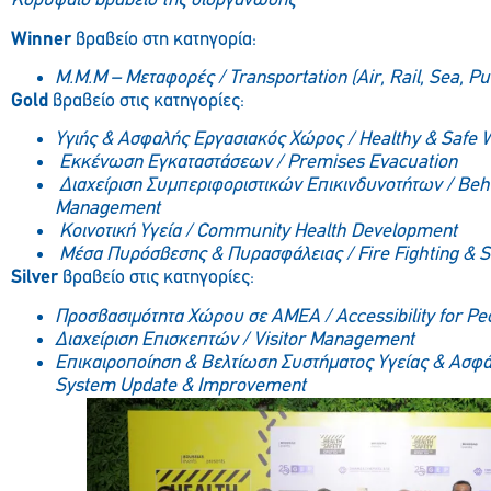
Κορυφαίο βραβείο της διοργάνωσης
Winner
βραβείο στη κατηγορία:
Μ
.
Μ
.
Μ
–
Μεταφορές
/ Transportation (Air, Rail, Sea, Pu
Gold
βραβείο στις κατηγορίες:
Υγιής & Ασφαλής Εργασιακός Χώρος /
Healthy
&
Safe
W
Εκκένωση Εγκαταστάσεων /
Premises
Evacuation
Διαχείριση Συμπεριφοριστικών Επικινδυνοτήτων /
Beh
Management
Κοινοτική Υγεία / Community Health Development
Μέσα Πυρόσβεσης & Πυρασφάλειας / Fire Fighting & 
Silver
βραβείο στις κατηγορίες:
Προσβασιμότητα Χώρου σε ΑΜΕΑ / Accessibility for Peop
Διαχείριση Επισκεπτών /
Visitor
Management
Επικαιροποίηση & Βελτίωση Συστήματος Υγείας & Ασφά
System
Update
&
Improvement