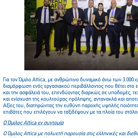
Για τον Όμιλο Attica, με ανθρώπινο δυναμικό άνω των 3.000 
διαμόρφωση ενός εργασιακού περιβάλλοντος που θέτει στο 
και την ασφάλειά του, επενδύοντας διαρκώς σε υποδομές, τ
και ενίσχυση της κουλτούρας πρόληψης, αντανακλά και αποτυ
Αξίες του, διατηρώντας την ευθύνη παροχής υψηλής ποιότη
επιβάτες που επιλέγουν να ταξιδέψουν με τα πλοία του στόλο
Ο Όμιλος Α
ttica
εν συντομία
Ο Όμιλος Α
ttica
με πολυετή παρουσία στις ελληνικές και διεθν