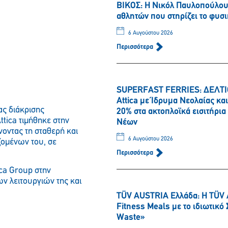
ΒΙΚΟΣ: Η Νικόλ Παυλοπούλου 
αθλητών που στηρίζει το φυσι
6 Αυγούστου 2026
Περισσότερα
SUPERFAST FERRIES: ΔΕΛΤΙΟ
Attica με Ίδρυμα Νεολαίας κ
ας διάκρισης
20% στα ακτοπλοϊκά εισιτήρι
Attica τιμήθηκε στην
Νέων
οντας τη σταθερή και
6 Αυγούστου 2026
ζομένων του, σε
Περισσότερα
ica Group στην
ν λειτουργιών της και
TÜV AUSTRIA Ελλάδα: Η TÜV 
Fitness Meals με το ιδιωτικ
Waste»