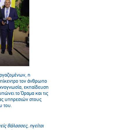
εργαζομένων, η
επίκεντρο τον άνθρωπο
εχνογνωσία, εκπαίδευση
πώνει το Όραμα και τις
τας υπηρεσιών στους
υ του.
είς θάλασσες, ηγείται