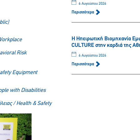
6 Αυγούστου 2026
Περισσότερα
blic)
Η Ηπειρωτική Βιομηχανία Εμ
orkplace
CULTURE στην καρδιά της Αθ
avioral
Risk
6 Αυγούστου 2026
Περισσότερα
Safety Equipment
le with Disabilities
λειας /
Health
&
Safety
Παρακαλώ περιμένετε…